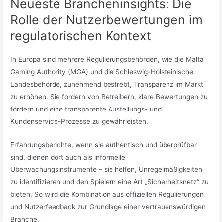
Neueste Brancheninsights: Die
Rolle der Nutzerbewertungen im
regulatorischen Kontext
In Europa sind mehrere Regulierungsbehörden, wie die Malta
Gaming Authority (MGA) und die Schleswig-Holsteinische
Landesbehörde, zunehmend bestrebt, Transparenz im Markt
zu erhöhen. Sie fordern von Betreibern, klare Bewertungen zu
fördern und eine transparente Austellungs- und
Kundenservice-Prozesse zu gewährleisten.
Erfahrungsberichte, wenn sie authentisch und überprüfbar
sind, dienen dort auch als informelle
Überwachungsinstrumente – sie helfen, Unregelmäßigkeiten
zu identifizieren und den Spielern eine Art „Sicherheitsnetz“ zu
bieten. So wird die Kombination aus offiziellen Regulierungen
und Nutzerfeedback zur Grundlage einer vertrauenswürdigen
Branche.