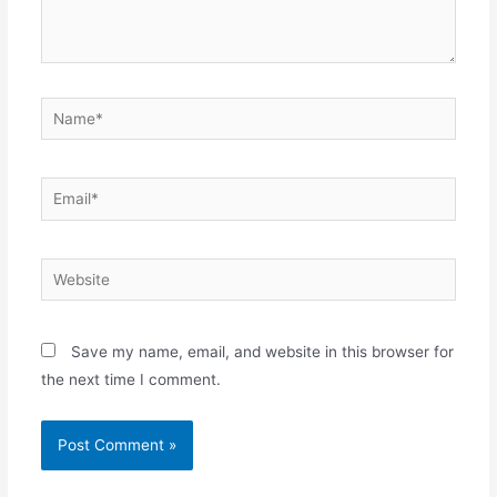
Save my name, email, and website in this browser for
the next time I comment.