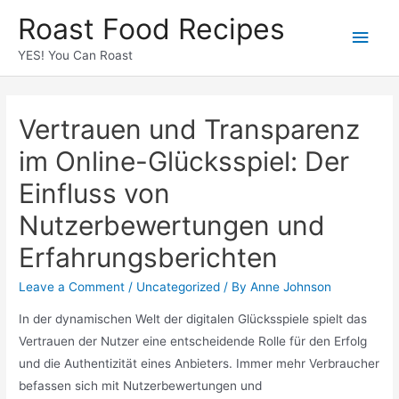
Roast Food Recipes
YES! You Can Roast
Vertrauen und Transparenz
im Online-Glücksspiel: Der
Einfluss von
Nutzerbewertungen und
Erfahrungsberichten
Leave a Comment
/
Uncategorized
/ By
Anne Johnson
In der dynamischen Welt der digitalen Glücksspiele spielt das
Vertrauen der Nutzer eine entscheidende Rolle für den Erfolg
und die Authentizität eines Anbieters. Immer mehr Verbraucher
befassen sich mit Nutzerbewertungen und