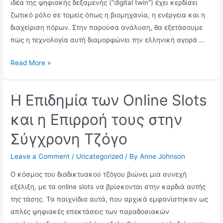
ιδέα της ψηφιακής δεξαμενής (“digital twin”) έχει κερδίσει
ζωτικό ρόλο σε τομείς όπως η βιομηχανία, η ενέργεια και η
διαχείριση πόρων. Στην παρούσα ανάλυση, θα εξετάσουμε
πώς η τεχνολογία αυτή διαμορφώνει την ελληνική αγορά …
Read More »
Η Επιδημία των Online Slots
και η Επιρροή τους στην
Σύγχρονη Τζόγο
Leave a Comment
/
Uncategorized
/ By
Anne Johnson
Ο κόσμος του διαδικτυακού τζόγου βιώνει μια συνεχή
εξέλιξη, με τα online slots να βρίσκονται στην καρδιά αυτής
της τάσης. Τα παιχνίδια αυτά, που αρχικά εμφανίστηκαν ως
απλές ψηφιακές επεκτάσεις των παραδοσιακών