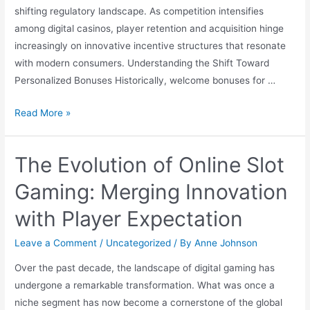
shifting regulatory landscape. As competition intensifies
among digital casinos, player retention and acquisition hinge
increasingly on innovative incentive structures that resonate
with modern consumers. Understanding the Shift Toward
Personalized Bonuses Historically, welcome bonuses for …
Read More »
The Evolution of Online Slot
Gaming: Merging Innovation
with Player Expectation
Leave a Comment
/
Uncategorized
/ By
Anne Johnson
Over the past decade, the landscape of digital gaming has
undergone a remarkable transformation. What was once a
niche segment has now become a cornerstone of the global