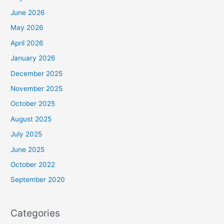
June 2026
May 2026
April 2026
January 2026
December 2025
November 2025
October 2025
August 2025
July 2025
June 2025
October 2022
September 2020
Categories