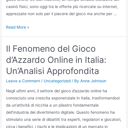
casinò fisici, sono oggi tra le offerte più ricercate su internet,
apprezzate non solo per il piacere del gioco ma anche per …
Read More »
Il Fenomeno del Gioco
d’Azzardo Online in Italia:
Un’Analisi Approfondita
Leave a Comment
/
Uncategorized
/ By
Anne Johnson
Negli ultimi anni, il settore del gioco d’azzardo online ha
conosciuto una crescita esponenziale in Italia, trasformandosi
da un’attività di nicchia a un pilastro fondamentale
dell’industria del divertimento digitale. Questo fenomeno ha
stimolato una serie di dibattiti tra esperti, regolatori e giocatori,
circa i benefici, i rischi e le implicazioni di un mercato in