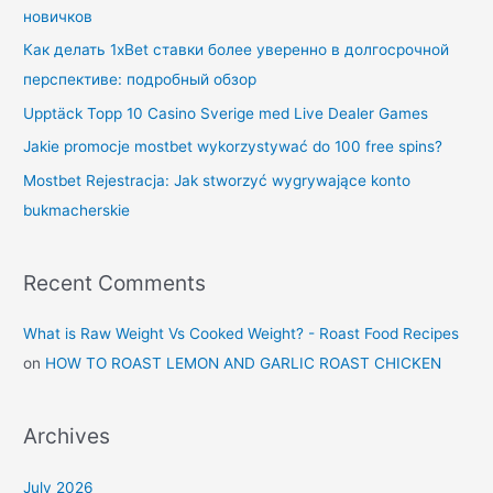
новичков
Как делать 1xBet ставки более уверенно в долгосрочной
перспективе: подробный обзор
Upptäck Topp 10 Casino Sverige med Live Dealer Games
Jakie promocje mostbet wykorzystywać do 100 free spins?
Mostbet Rejestracja: Jak stworzyć wygrywające konto
bukmacherskie
Recent Comments
What is Raw Weight Vs Cooked Weight? - Roast Food Recipes
on
HOW TO ROAST LEMON AND GARLIC ROAST CHICKEN
Archives
July 2026