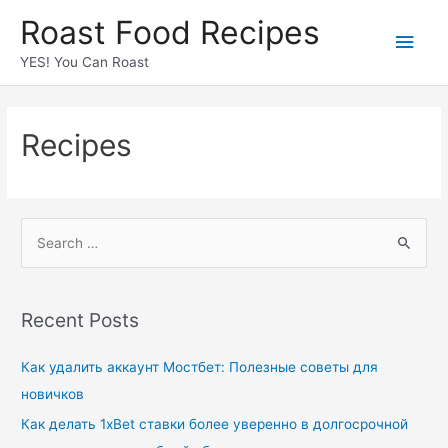
Roast Food Recipes
YES! You Can Roast
Recipes
Recent Posts
Как удалить аккаунт Мостбет: Полезные советы для
новичков
Как делать 1xBet ставки более уверенно в долгосрочной