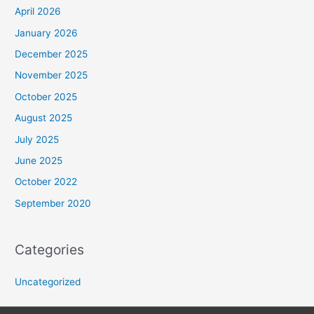
April 2026
January 2026
December 2025
November 2025
October 2025
August 2025
July 2025
June 2025
October 2022
September 2020
Categories
Uncategorized