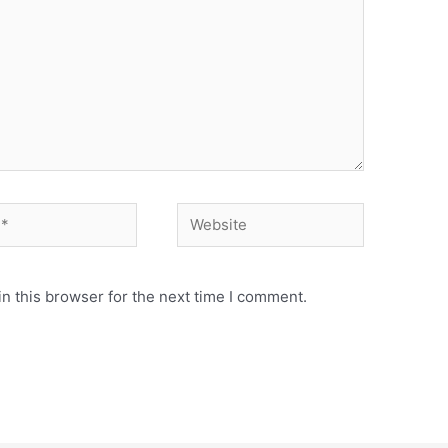
n this browser for the next time I comment.