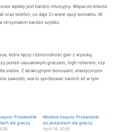
ces wpłaty jest bardzo intuicyjny. Wsparcie klienta
l oraz telefon, co daje Ci wiele opcji kontaktu. W
a otrzymałem bardzo szybko.
ce, które łączy różnorodność gier z wysoką
 czy jesteś casualowym graczem, high rollerem, czy
dla siebie. Z atrakcyjnymi bonusami, elastycznymi
 nie zawodzi, warto spróbować swoich sił w tym
kasyno: Przewodnik
Mostbet kasyno: Przewodnik
tach dla graczy
po jackpotach dla graczy
 2026
April 14, 2026