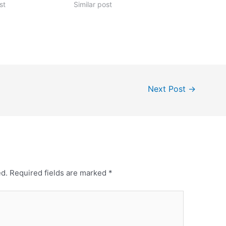
st
Similar post
Next Post
→
ed.
Required fields are marked
*