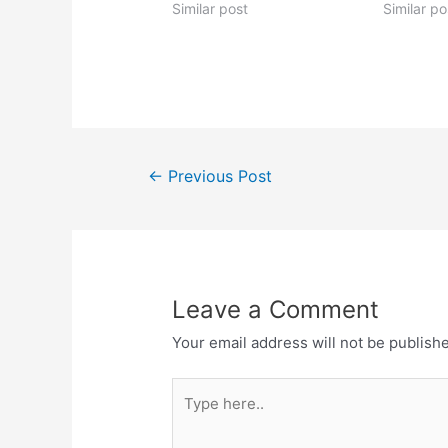
Similar post
Similar po
←
Previous Post
Leave a Comment
Your email address will not be publish