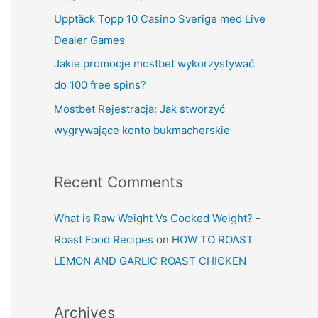
Upptäck Topp 10 Casino Sverige med Live
Dealer Games
Jakie promocje mostbet wykorzystywać
do 100 free spins?
Mostbet Rejestracja: Jak stworzyć
wygrywające konto bukmacherskie
Recent Comments
What is Raw Weight Vs Cooked Weight? -
Roast Food Recipes
on
HOW TO ROAST
LEMON AND GARLIC ROAST CHICKEN
Archives