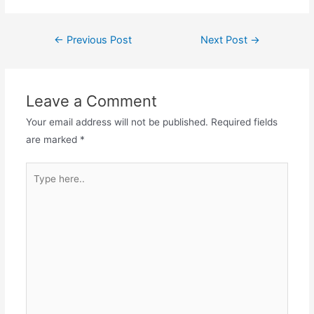
←
Previous Post
Next Post
→
Leave a Comment
Your email address will not be published.
Required fields
are marked
*