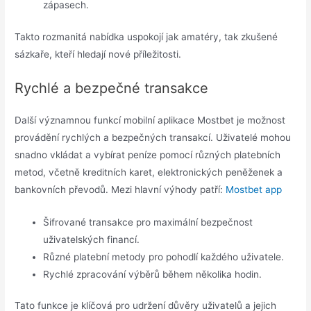
zápasech.
Takto rozmanitá nabídka uspokojí jak amatéry, tak zkušené
sázkaře, kteří hledají nové příležitosti.
Rychlé a bezpečné transakce
Další významnou funkcí mobilní aplikace Mostbet je možnost
provádění rychlých a bezpečných transakcí. Uživatelé mohou
snadno vkládat a vybírat peníze pomocí různých platebních
metod, včetně kreditních karet, elektronických peněženek a
bankovních převodů. Mezi hlavní výhody patří:
Mostbet app
Šifrované transakce pro maximální bezpečnost
uživatelských financí.
Různé platební metody pro pohodlí každého uživatele.
Rychlé zpracování výběrů během několika hodin.
Tato funkce je klíčová pro udržení důvěry uživatelů a jejich