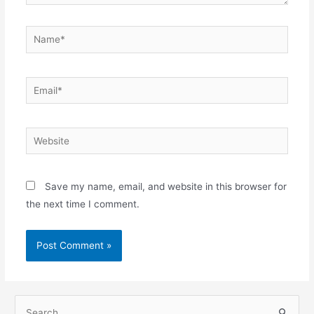
Save my name, email, and website in this browser for
the next time I comment.