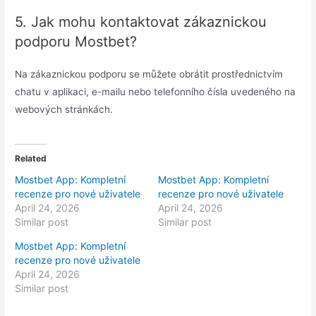
5. Jak mohu kontaktovat zákaznickou
podporu Mostbet?
Na zákaznickou podporu se můžete obrátit prostřednictvím
chatu v aplikaci, e-mailu nebo telefonního čísla uvedeného na
webových stránkách.
Related
Mostbet App: Kompletní
Mostbet App: Kompletní
recenze pro nové uživatele
recenze pro nové uživatele
April 24, 2026
April 24, 2026
Similar post
Similar post
Mostbet App: Kompletní
recenze pro nové uživatele
April 24, 2026
Similar post