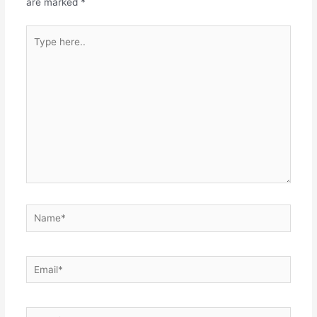
are marked
*