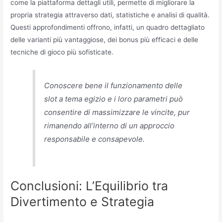
come la piattaforma dettagli utili, permette di migliorare la
propria strategia attraverso dati, statistiche e analisi di qualità.
Questi approfondimenti offrono, infatti, un quadro dettagliato
delle varianti più vantaggiose, dei bonus più efficaci e delle
tecniche di gioco più sofisticate.
Conoscere bene il funzionamento delle
slot a tema egizio e i loro parametri può
consentire di massimizzare le vincite, pur
rimanendo all’interno di un approccio
responsabile e consapevole.
Conclusioni: L’Equilibrio tra
Divertimento e Strategia