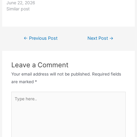
June 22, 2026
Similar post
←
Previous Post
Next Post
→
Leave a Comment
Your email address will not be published.
Required fields
are marked
*