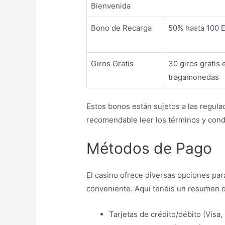
Bienvenida
Bono de Recarga
50% hasta 100 
Giros Gratis
30 giros gratis 
tragamonedas
Estos bonos están sujetos a las regula
recomendable leer los términos y condi
Métodos de Pago
El casino ofrece diversas opciones para
conveniente. Aquí tenéis un resumen d
Tarjetas de crédito/débito (Visa