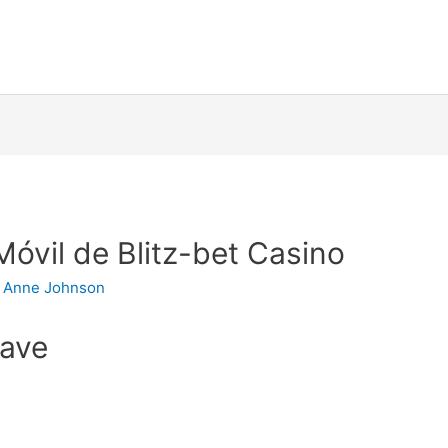
Móvil de Blitz-bet Casino
y
Anne Johnson
lave