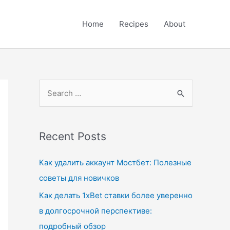
Home
Recipes
About
Recent Posts
Как удалить аккаунт Мостбет: Полезные
советы для новичков
Как делать 1xBet ставки более уверенно
в долгосрочной перспективе:
подробный обзор