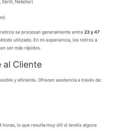
Skrill, Neteller)
um)
s retiros se procesan generalmente entre
23 y 47
todo utilizado. En mi experiencia, los retiros a
en ser más rápidos.
 al Cliente
cesible y eficiente. Ofrecen asistencia a través de:
4 horas, lo que resulta muy útil si tenéis alguna