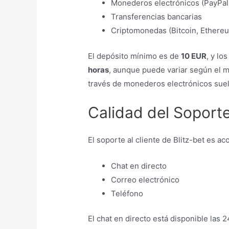
Monederos electrónicos (PayPal, 
Transferencias bancarias
Criptomonedas (Bitcoin, Ethere
El depósito mínimo es de
10 EUR
, y lo
horas
, aunque puede variar según el mé
través de monederos electrónicos suel
Calidad del Soporte
El soporte al cliente de Blitz-bet es ac
Chat en directo
Correo electrónico
Teléfono
El chat en directo está disponible las 2