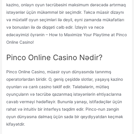
kazino, onlayn oyun təcrübəsini maksimum dərəcədə artırmaq
istəyənlər üçün mükəmməl bir seçimdir. Təkcə müasir dizaynı
və müxtəlif oyun seçimləri ilə deyil, eyni zamanda mükafatları
və bonusları ilə də diqqəti cəlb edir. İzləyin və necə
edəcəyimizi öyrənin – How to Maximize Your Playtime at Pinco
Online Casino!
Pinco Online Casino Nədir?
Pinco Online Casino, müasir oyun dünyasında tanınmış
operatorlardan biridir. O, geniş çeşiddə slotlar, yaşayış kazino
oyunları və canlı casino təklif edir. Tələbələrin, mütləq
oyunçuların və təcrübə qazanmaq istəyənlərin ehtiyaclarına
cavab verməyi hədəfləyir. Bununla yanaşı, istifadəçilər üçün
rahat və intuitiv bir interfeys təqdim edir. Pinco-nun zəngin
oyun dünyasına dalmaq üçün sadə bir qeydiyyatdan keçmək
kifayətdir.