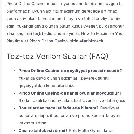
Pinco Online Casino, müasir oyunçuların tələblərinə uyğun bir
platformadır. Oyun vaxtınızı maksimum dərəcədə artırmaq
üçün aktiv olun, bonusları unutmayın və təhlükəsizliyi təmin
edin. Yuxarıda qeyd olunan bütün xüsusiyyətlər, bu casinonun
ideal seçimini təşkil edir. Unutmayın ki, How to Maximize Your
Playtime at Pinco Online Casino, sizin əllərinizdədir.
Tez-tez Verilən Suallar (FAQ)
Pinco Online Casino-da qeydiyyat prosesi necədir?
Yuxarıda qeyd olunan addımları izləyərək sürətli
qeydiyyatdan keçə bilərsiniz.
Pinco Online Casino-da hansı oyunlar mövcuddur?
Slotlar, canlı kazino oyunları, kart oyunları və daha çoxu.
Bonuslardan necə istifadə edə bilərəm?
Qeydiyyat
bonusları, depozit bonusları və promo kodları ilə oyun
vaxtınızı artırın.
Casino təhlükəsizdirmi?
Bəli, Malta Oyun İdarəsi