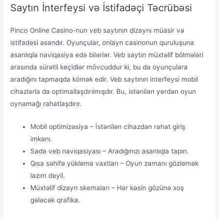
Saytın İnterfeysi və İstifadəçi Təcrübəsi
Pinco Online Casino-nun veb saytının dizaynı müasir və
istifadəsi asandır. Oyunçular, onlayn casinonun quruluşuna
asanlıqla naviqasiya edə bilərlər. Veb saytın müxtəlif bölmələri
arasında sürətli keçidlər mövcuddur ki, bu da oyunçulara
aradığını tapmaqda kömək edir. Veb saytının interfeysi mobil
cihazlarla da optimallaşdırılmışdır. Bu, istənilən yerdən oyun
oynamağı rahatlaşdırır.
Mobil optimizasiya – İstənilən cihazdan rahat giriş
imkanı.
Sadə veb naviqasiyası – Aradığınızı asanlıqla tapın.
Qısa səhifə yükləmə vaxtları – Oyun zamanı gözləmək
lazım deyil.
Müxtəlif dizayn skemaları – Hər kəsin gözünə xoş
gələcək qrafika.