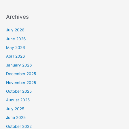
Archives
July 2026
June 2026
May 2026
April 2026
January 2026
December 2025
November 2025
October 2025
August 2025
July 2025
June 2025
October 2022