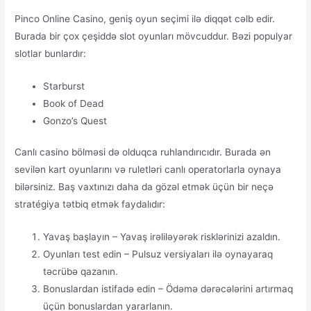
Pinco Online Casino, geniş oyun seçimi ilə diqqət cəlb edir.
Burada bir çox çeşiddə slot oyunları mövcuddur. Bəzi populyar
slotlar bunlardır:
Starburst
Book of Dead
Gonzo’s Quest
Canlı casino bölməsi də olduqca ruhlandırıcıdır. Burada ən
sevilən kart oyunlarını və ruletləri canlı operatorlarla oynaya
bilərsiniz. Baş vaxtınızı daha da gözəl etmək üçün bir neçə
stratégiya tətbiq etmək faydalıdır:
Yavaş başlayın – Yavaş irəliləyərək risklərinizi azaldın.
Oyunları test edin – Pulsuz versiyaları ilə oynayaraq
təcrübə qazanın.
Bonuslardan istifadə edin – Ödəmə dərəcələrini artırmaq
üçün bonuslardan yararlanın.