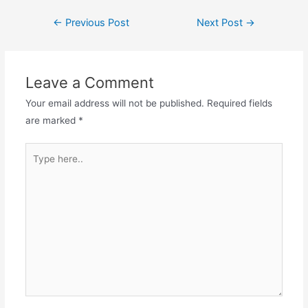
←
Previous Post
Next Post
→
Leave a Comment
Your email address will not be published.
Required fields
are marked
*