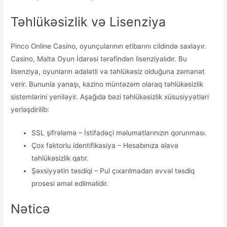
Təhlükəsizlik və Lisenziya
Pinco Online Casino, oyunçularının etibarını cildində saxlayır.
Casino, Malta Oyun İdarəsi tərəfindən lisenziyalıdır. Bu
lisenziya, oyunların ədalətli və təhlükəsiz olduğuna zəmanət
verir. Bununla yanaşı, kazino müntəzəm olaraq təhlükəsizlik
sistemlərini yeniləyir. Aşağıda bəzi təhlükəsizlik xüsusiyyətləri
yerləşdirilib:
SSL şifrələmə – İstifadəçi məlumatlarınızın qorunması.
Çox faktorlu identifikasiya – Hesabınıza əlavə
təhlükəsizlik qatır.
Şəxsiyyətin təsdiqi – Pul çıxarılmadan əvvəl təsdiq
prosesi əməl edilməlidir.
Nəticə