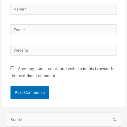
Save my name, email, and website in this browser for
the next time I comment.