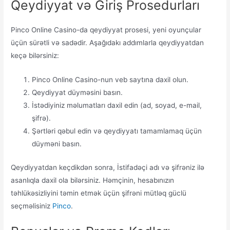
Qeydiyyat və Giriş Prosedurları
Pinco Online Casino-da qeydiyyat prosesi, yeni oyunçular
üçün sürətli və sadədir. Aşağıdakı addımlarla qeydiyyatdan
keçə bilərsiniz:
Pinco Online Casino-nun veb saytına daxil olun.
Qeydiyyat düyməsini basın.
İstədiyiniz məlumatları daxil edin (ad, soyad, e-mail,
şifrə).
Şərtləri qəbul edin və qeydiyyatı tamamlamaq üçün
düyməni basın.
Qeydiyyatdan keçdikdən sonra, İstifadəçi adı və şifrəniz ilə
asanlıqla daxil ola bilərsiniz. Həmçinin, hesabınızın
təhlükəsizliyini təmin etmək üçün şifrəni mütləq güclü
seçməlisiniz
Pinco
.