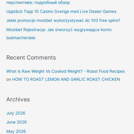
перспективе: подробный обзор
Upptäck Topp 10 Casino Sverige med Live Dealer Games
Jakie promocje mostbet wykorzystywać do 100 free spins?
Mostbet Rejestracja: Jak stworzyć wygrywające konto
bukmacherskie
Recent Comments
What is Raw Weight Vs Cooked Weight? - Roast Food Recipes
on
HOW TO ROAST LEMON AND GARLIC ROAST CHICKEN
Archives
July 2026
June 2026
May 2026