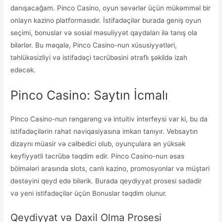
danışacağam. Pinco Casino, oyun sevərlər üçün mükəmməl bir
onlayn kazino platformasıdır. İstifadəçilər burada geniş oyun
seçimi, bonuslar və sosial məsuliyyət qaydaları ilə tanış ola
bilərlər. Bu məqalə, Pinco Casino-nun xüsusiyyətləri,
təhlükəsizliyi və istifadəçi təcrübəsini ətraflı şəkildə izah
edəcək.
Pinco Casino: Saytın İcmalı
Pinco Casino-nun rəngarəng və intuitiv interfeysi var ki, bu da
istifadəçilərin rahat naviqasiyasına imkan tanıyır. Vebsaytın
dizaynı müasir və cəlbedici olub, oyunçulara ən yüksək
keyfiyyətli təcrübə təqdim edir. Pinco Casino-nun əsas
bölmələri arasında slots, canlı kazino, promosyonlar və müştəri
dəstəyini qeyd edə bilərik. Burada qeydiyyat prosesi sadədir
və yeni istifadəçilər üçün Bonuslar təqdim olunur.
Qeydiyyat və Daxil Olma Prosesi