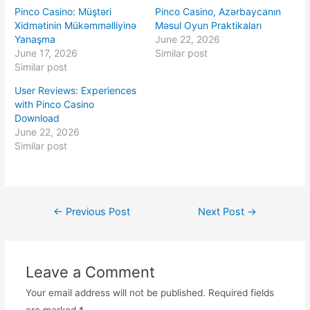
Pinco Casino: Müştəri
Pinco Casino, Azərbaycanın
Xidmətinin Mükəmməlliyinə
Məsul Oyun Praktikaları
Yanaşma
June 22, 2026
June 17, 2026
Similar post
Similar post
User Reviews: Experiences
with Pinco Casino
Download
June 22, 2026
Similar post
←
Previous Post
Next Post
→
Leave a Comment
Your email address will not be published.
Required fields