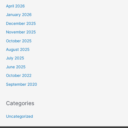
April 2026
January 2026
December 2025
November 2025
October 2025
August 2025
July 2025
June 2025
October 2022
September 2020
Categories
Uncategorized