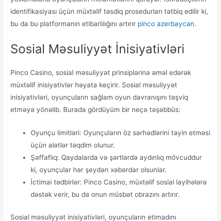
identifikasiyası üçün müxtəlif təsdiq prosedurları tətbiq edilir ki,
bu da bu platformanın etibarlılığını artırır
pinco azerbaycan
.
Sosial Məsuliyyət İnisiyativləri
Pinco Casino, sosial məsuliyyət prinsiplərinə əməl edərək
müxtəlif inisiyativlər həyata keçirir. Sosial məsuliyyət
inisiyativləri, oyunçuların sağlam oyun davranışını təşviq
etməyə yönəlib. Burada gördüyüm bir neçə təşəbbüs:
Oyunçu limitləri: Oyunçuların öz sərhədlərini təyin etməsi
üçün alətlər təqdim olunur.
Şəffaflıq: Qaydalarda və şərtlərdə aydınlıq mövcuddur
ki, oyunçular hər şeydən xəbərdar olsunlar.
İctimai tədbirlər: Pinco Casino, müxtəlif sosial layihələrə
dəstək verir, bu da onun müsbət obrazını artırır.
Sosial məsuliyyət inisiyativləri, oyunçuların etimadını