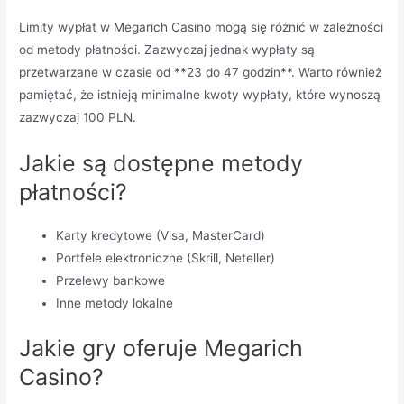
Limity wypłat w Megarich Casino mogą się różnić w zależności
od metody płatności. Zazwyczaj jednak wypłaty są
przetwarzane w czasie od **23 do 47 godzin**. Warto również
pamiętać, że istnieją minimalne kwoty wypłaty, które wynoszą
zazwyczaj 100 PLN.
Jakie są dostępne metody
płatności?
Karty kredytowe (Visa, MasterCard)
Portfele elektroniczne (Skrill, Neteller)
Przelewy bankowe
Inne metody lokalne
Jakie gry oferuje Megarich
Casino?