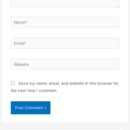
Save my name, email, and website in this browser for
the next time I comment.