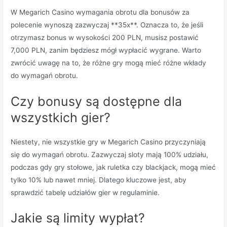
W Megarich Casino wymagania obrotu dla bonusów za
polecenie wynoszą zazwyczaj **35x**. Oznacza to, że jeśli
otrzymasz bonus w wysokości 200 PLN, musisz postawić
7,000 PLN, zanim będziesz mógł wypłacić wygrane. Warto
zwrócić uwagę na to, że różne gry mogą mieć różne wkłady
do wymagań obrotu.
Czy bonusy są dostępne dla
wszystkich gier?
Niestety, nie wszystkie gry w Megarich Casino przyczyniają
się do wymagań obrotu. Zazwyczaj sloty mają 100% udziału,
podczas gdy gry stołowe, jak ruletka czy blackjack, mogą mieć
tylko 10% lub nawet mniej. Dlatego kluczowe jest, aby
sprawdzić tabelę udziałów gier w regulaminie.
Jakie są limity wypłat?