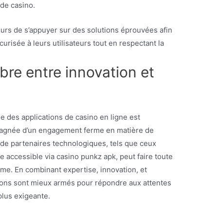
 de casino.
teurs de s’appuyer sur des solutions éprouvées afin
urisée à leurs utilisateurs tout en respectant la
ibre entre innovation et
e des applications de casino en ligne est
mpagnée d’un engagement ferme en matière de
n de partenaires technologiques, tels que ceux
accessible via casino punkz apk, peut faire toute
erme. En combinant expertise, innovation, et
tions sont mieux armés pour répondre aux attentes
plus exigeante.