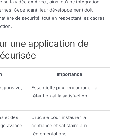
ou la vidéo en direct, ainsi qu’une intégration
rnes. Cependant, leur développement doit
atière de sécurité, tout en respectant les cadres
ction.
our une application de
sécurisée
n
Importance
responsive,
Essentielle pour encourager la
rétention et la satisfaction
s et des
Cruciale pour instaurer la
tage avancé
confiance et satisfaire aux
réglementations