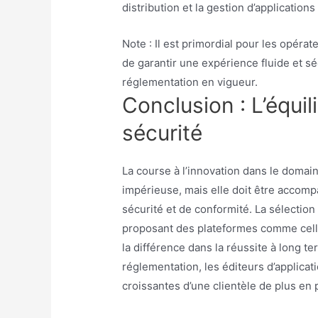
distribution et la gestion d’applications
Note : Il est primordial pour les opéra
de garantir une expérience fluide et séc
réglementation en vigueur.
Conclusion : L’équil
sécurité
La course à l’innovation dans le domain
impérieuse, mais elle doit être acco
sécurité et de conformité. La sélectio
proposant des plateformes comme celle 
la différence dans la réussite à long t
réglementation, les éditeurs d’applica
croissantes d’une clientèle de plus en 