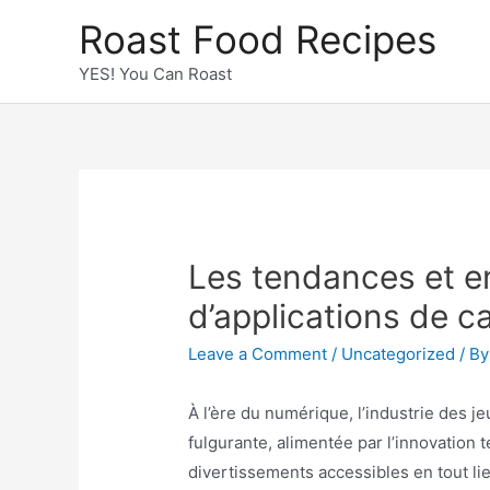
Roast Food Recipes
YES! You Can Roast
Les tendances et 
d’applications de c
Leave a Comment
/
Uncategorized
/ B
À l’ère du numérique, l’industrie des j
fulgurante, alimentée par l’innovation
divertissements accessibles en tout li