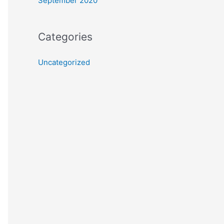
September 2020
Categories
Uncategorized