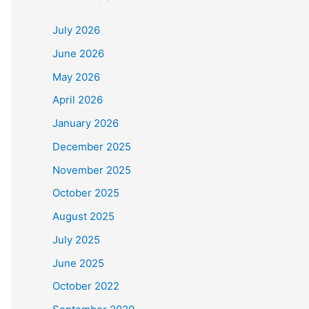
July 2026
June 2026
May 2026
April 2026
January 2026
December 2025
November 2025
October 2025
August 2025
July 2025
June 2025
October 2022