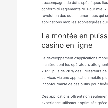
s’accompagne de défis spécifiques liés à
conformité réglementaire. Pour mieux 
l’évolution des outils numériques qui
applications mobiles sophistiquées qui 
La montée en puiss
casino en ligne
Le développement d’applications mobile
manière dont les opérateurs atteignent 
2023, plus de
78 %
des utilisateurs de
services via une application mobile plu
incontournable de ces outils pour fidélis
Ces applications offrent non seulement
expérience utilisateur optimisée grâce 