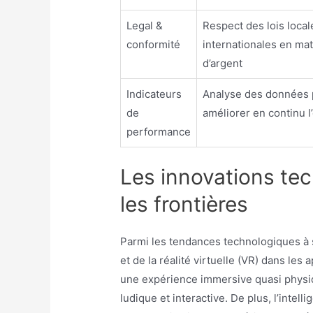
Legal &
Respect des lois local
conformité
internationales en mat
d’argent
Indicateurs
Analyse des données 
de
améliorer en continu l’
performance
Les innovations te
les frontières
Parmi les tendances technologiques à su
et de la réalité virtuelle (VR) dans les 
une expérience immersive quasi physiq
ludique et interactive. De plus, l’intelli