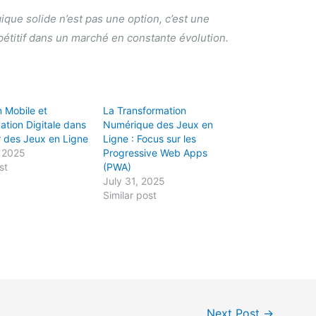
que solide n’est pas une option, c’est une
étitif dans un marché en constante évolution.
n Mobile et
La Transformation
ation Digitale dans
Numérique des Jeux en
r des Jeux en Ligne
Ligne : Focus sur les
, 2025
Progressive Web Apps
st
(PWA)
July 31, 2025
Similar post
Next Post
→