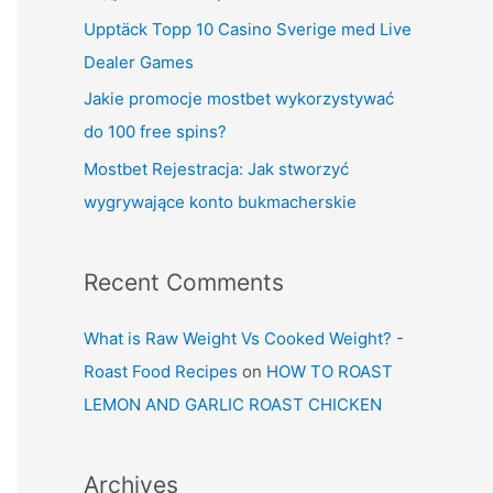
Upptäck Topp 10 Casino Sverige med Live
Dealer Games
Jakie promocje mostbet wykorzystywać
do 100 free spins?
Mostbet Rejestracja: Jak stworzyć
wygrywające konto bukmacherskie
Recent Comments
What is Raw Weight Vs Cooked Weight? -
Roast Food Recipes
on
HOW TO ROAST
LEMON AND GARLIC ROAST CHICKEN
Archives