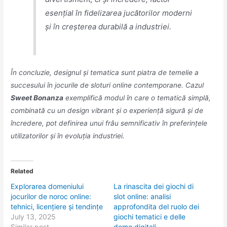
esențial în fidelizarea jucătorilor moderni
și în creșterea durabilă a industriei.
În concluzie, designul și tematica sunt piatra de temelie a
succesului în jocurile de sloturi online contemporane. Cazul
Sweet Bonanza
exemplifică modul în care o tematică simplă,
combinată cu un design vibrant și o experiență sigură și de
încredere, pot definirea unui frâu semnificativ în preferințele
utilizatorilor și în evoluția industriei.
Related
Explorarea domeniului
La rinascita dei giochi di
jocurilor de noroc online:
slot online: analisi
tehnici, licențiere și tendințe
approfondita del ruolo dei
July 13, 2025
giochi tematici e delle
Similar post
demo digitali