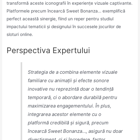
transformă aceste iconografii în experiențe vizuale captivante.
Platformele precum încearcă Sweet Bonanza… exemplifică
perfect această sinergie, fiind un reper pentru studiul
impactului tematicii și designului în succesele jocurilor de
sloturi online.
Perspectiva Expertului
Strategia de a combina elemente vizuale
familiare cu animații și efecte sonore
inovative nu reprezintă doar o tendință
temporară, ci o abordare durabilă pentru
maximizarea engagementului. În plus,
integrarea acestor elemente cu o
platformă credibilă și sigură, precum
încearcă Sweet Bonanza…, asigură nu doar
divertisment, ci și încredere, factor