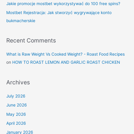
Jakie promocje mostbet wykorzystywać do 100 free spins?
Mostbet Rejestracja: Jak stworzyć wygrywające konto
bukmacherskie
Recent Comments
What is Raw Weight Vs Cooked Weight? - Roast Food Recipes
on
HOW TO ROAST LEMON AND GARLIC ROAST CHICKEN
Archives
July 2026
June 2026
May 2026
April 2026
January 2026