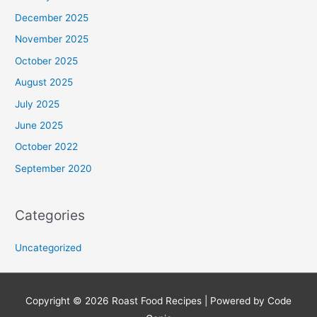
December 2025
November 2025
October 2025
August 2025
July 2025
June 2025
October 2022
September 2020
Categories
Uncategorized
Copyright © 2026
Roast Food Recipes
| Powered by Code