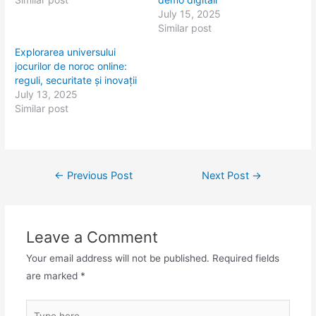
July 15, 2025
Similar post
Explorarea universului
jocurilor de noroc online:
reguli, securitate și inovații
July 13, 2025
Similar post
←
Previous Post
Next Post
→
Leave a Comment
Your email address will not be published.
Required fields
are marked
*