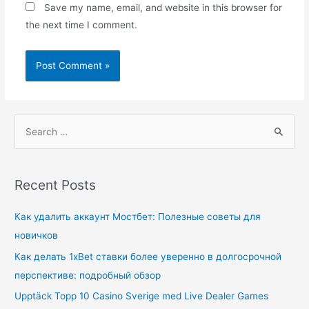
Save my name, email, and website in this browser for
the next time I comment.
Recent Posts
Как удалить аккаунт Мостбет: Полезные советы для
новичков
Как делать 1xBet ставки более уверенно в долгосрочной
перспективе: подробный обзор
Upptäck Topp 10 Casino Sverige med Live Dealer Games