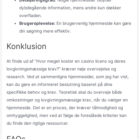
dybdegående information, mens andre kun dækker
overfladen.
Brugeroplevelse:
En brugervenlig hjemmeside kan gøre
din søgning mere effektiv.
Konklusion
At finde ud af “Hvor meget koster en casino licens og deres
lovgivningsmæssige krav?” kræver nøje overvejelse og
research. Ved at sammenligne hjemmesider, som jeg har vist,
kan du gøre en informeret beslutning baseret på dine
specifikke behov og krav. Teoretisk skal du overveje både
omkostninger og lovgivningsmæssige krav, når du vælger en
hjemmeside. Det er en proces, der kræver tålmodighed og
omhyggelighed, men ved at følge de foreslåede kriterier kan
du finde den rigtige ressourcer.