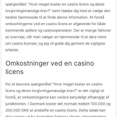
spørgsmålet: “Hvor meget koster en casino licens og deres
lovgivningsmæssige krav?” samt hjælpe dig med at vælge den
bedste hjemmeside til at finde denne information. At forstå
omkostningerne ved en casino licens er afgørende for både
kommende spillere og casinooperatører. Der er mange faktorer
at overveje, når man vælger en hjemmeside til at lære mere
om casino licenser, og jeg vil guide dig gennem de vigtigste
kriterier.
Omkostninger ved en casino
licens
For at besvare spørgsmålet “Hvor meget koster en casino
licens og deres lovgivningsmæssige krav?” er det vigtigt at
forstå, at omkostningerne kan variere betydeligt afhængigt af
juridiktionen. I Danmark koster det normalt mellem 100.000 og
200.000 DKK at anskaffe en casino licens. Dette beløb kan
dog variere ud fra forskellige faktorer såsom virksomhedens