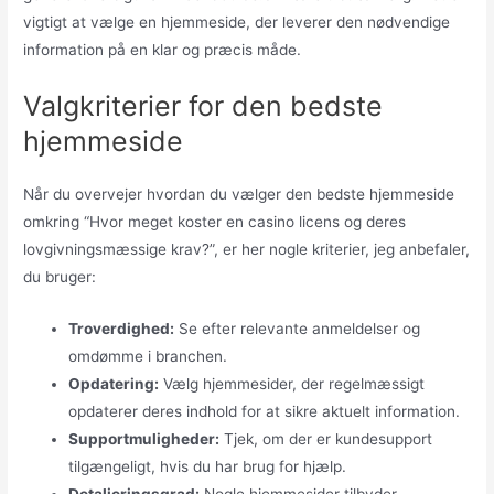
vigtigt at vælge en hjemmeside, der leverer den nødvendige
information på en klar og præcis måde.
Valgkriterier for den bedste
hjemmeside
Når du overvejer hvordan du vælger den bedste hjemmeside
omkring “Hvor meget koster en casino licens og deres
lovgivningsmæssige krav?”, er her nogle kriterier, jeg anbefaler,
du bruger:
Troverdighed:
Se efter relevante anmeldelser og
omdømme i branchen.
Opdatering:
Vælg hjemmesider, der regelmæssigt
opdaterer deres indhold for at sikre aktuelt information.
Supportmuligheder:
Tjek, om der er kundesupport
tilgængeligt, hvis du har brug for hjælp.
Detaljeringsgrad:
Nogle hjemmesider tilbyder