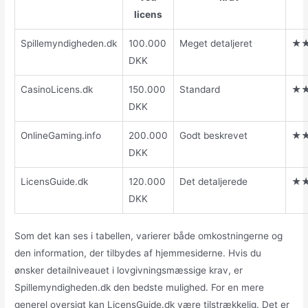
licens
Spillemyndigheden.dk
100.000
Meget detaljeret
★
DKK
CasinoLicens.dk
150.000
Standard
★
DKK
OnlineGaming.info
200.000
Godt beskrevet
★
DKK
LicensGuide.dk
120.000
Det detaljerede
★
DKK
Som det kan ses i tabellen, varierer både omkostningerne og
den information, der tilbydes af hjemmesiderne. Hvis du
ønsker detailniveauet i lovgivningsmæssige krav, er
Spillemyndigheden.dk den bedste mulighed. For en mere
generel oversigt kan LicensGuide.dk være tilstrækkelig. Det er