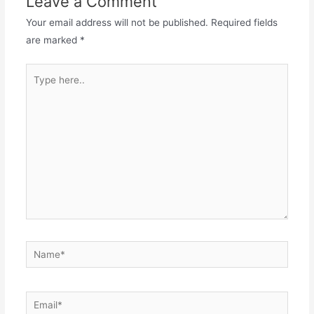
Leave a Comment
Your email address will not be published.
Required fields
are marked
*