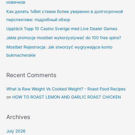
новичков
Как делать 1xBet ставки более уверенно в долгосрочной
перспективе: подробный обзор
Upptäck Topp 10 Casino Sverige med Live Dealer Games
Jakie promocje mostbet wykorzystywać do 100 free spins?
Mostbet Rejestracja: Jak stworzyć wygrywające konto
bukmacherskie
Recent Comments
What is Raw Weight Vs Cooked Weight? - Roast Food Recipes
on
HOW TO ROAST LEMON AND GARLIC ROAST CHICKEN
Archives
July 2026