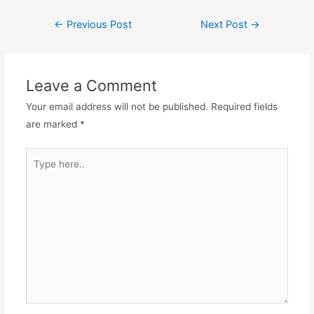
←
Previous Post
Next Post
→
Leave a Comment
Your email address will not be published.
Required fields
are marked
*