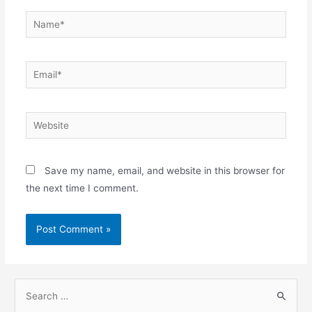
Save my name, email, and website in this browser for
the next time I comment.