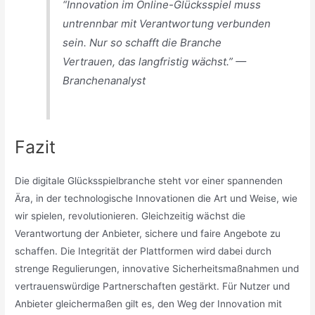
“Innovation im Online-Glücksspiel muss
untrennbar mit Verantwortung verbunden
sein. Nur so schafft die Branche
Vertrauen, das langfristig wächst.” —
Branchenanalyst
Fazit
Die digitale Glücksspielbranche steht vor einer spannenden
Ära, in der technologische Innovationen die Art und Weise, wie
wir spielen, revolutionieren. Gleichzeitig wächst die
Verantwortung der Anbieter, sichere und faire Angebote zu
schaffen. Die Integrität der Plattformen wird dabei durch
strenge Regulierungen, innovative Sicherheitsmaßnahmen und
vertrauenswürdige Partnerschaften gestärkt. Für Nutzer und
Anbieter gleichermaßen gilt es, den Weg der Innovation mit