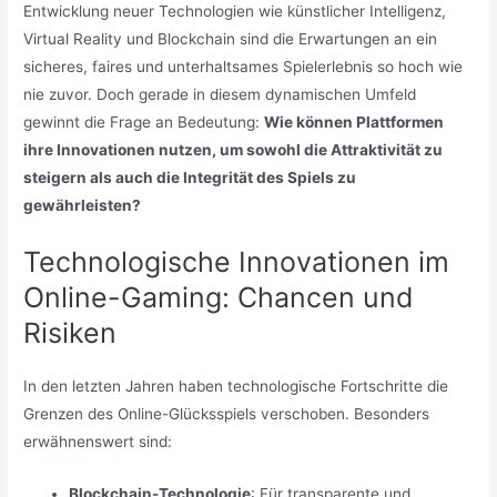
Entwicklung neuer Technologien wie künstlicher Intelligenz,
Virtual Reality und Blockchain sind die Erwartungen an ein
sicheres, faires und unterhaltsames Spielerlebnis so hoch wie
nie zuvor. Doch gerade in diesem dynamischen Umfeld
gewinnt die Frage an Bedeutung:
Wie können Plattformen
ihre Innovationen nutzen, um sowohl die Attraktivität zu
steigern als auch die Integrität des Spiels zu
gewährleisten?
Technologische Innovationen im
Online-Gaming: Chancen und
Risiken
In den letzten Jahren haben technologische Fortschritte die
Grenzen des Online-Glücksspiels verschoben. Besonders
erwähnenswert sind:
Blockchain-Technologie
: Für transparente und