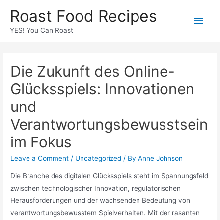
Roast Food Recipes
YES! You Can Roast
Die Zukunft des Online-
Glücksspiels: Innovationen
und
Verantwortungsbewusstsein
im Fokus
Leave a Comment
/
Uncategorized
/ By
Anne Johnson
Die Branche des digitalen Glücksspiels steht im Spannungsfeld
zwischen technologischer Innovation, regulatorischen
Herausforderungen und der wachsenden Bedeutung von
verantwortungsbewusstem Spielverhalten. Mit der rasanten