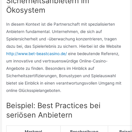
Sicherheitsanbietern im
Ökosystem
In diesem Kontext ist die Partnerschaft mit spezialisierten
Anbietern fundamental. Unternehmen, die sich auf
Spielersicherheit und -überwachung konzentrieren, tragen
dazu bei, das Spielerlebnis zu sichern. Hierbei ist die Website
http://www.bet-beastcasino.de/
eine bedeutende Referenz,
um innovative und vertrauenswürdige Online-Casino-
Angebote zu finden. Besonders im Hinblick auf
Sicherheitszertifizierungen, Bonustypen und Spielauswahl
bietet sie Einblick in einen verantwortungsvollen Umgang mit
online Glücksspielangeboten.
Beispiel: Best Practices bei
seriösen Anbietern
Merkmal
Beschreibung
Beispi