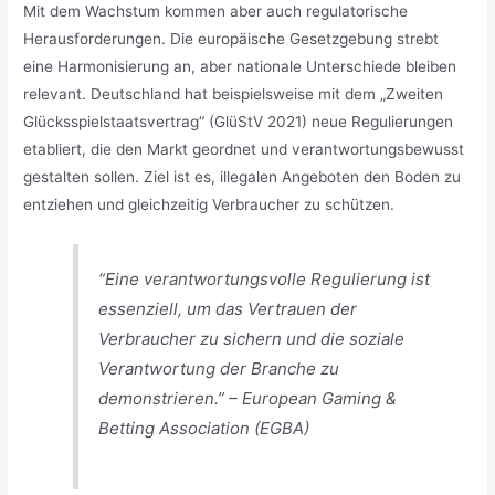
Mit dem Wachstum kommen aber auch regulatorische
Herausforderungen. Die europäische Gesetzgebung strebt
eine Harmonisierung an, aber nationale Unterschiede bleiben
relevant. Deutschland hat beispielsweise mit dem „Zweiten
Glücksspielstaatsvertrag“ (GlüStV 2021) neue Regulierungen
etabliert, die den Markt geordnet und verantwortungsbewusst
gestalten sollen. Ziel ist es, illegalen Angeboten den Boden zu
entziehen und gleichzeitig Verbraucher zu schützen.
“Eine verantwortungsvolle Regulierung ist
essenziell, um das Vertrauen der
Verbraucher zu sichern und die soziale
Verantwortung der Branche zu
demonstrieren.” –
European Gaming &
Betting Association (EGBA)