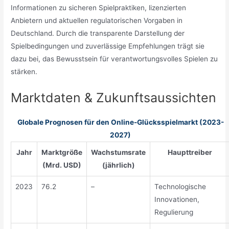
Informationen zu sicheren Spielpraktiken, lizenzierten
Anbietern und aktuellen regulatorischen Vorgaben in
Deutschland. Durch die transparente Darstellung der
Spielbedingungen und zuverlässige Empfehlungen trägt sie
dazu bei, das Bewusstsein für verantwortungsvolles Spielen zu
stärken.
Marktdaten & Zukunftsaussichten
Globale Prognosen für den Online-Glücksspielmarkt (2023-
2027)
Jahr
Marktgröße
Wachstumsrate
Haupttreiber
(Mrd. USD)
(jährlich)
2023
76.2
–
Technologische
Innovationen,
Regulierung