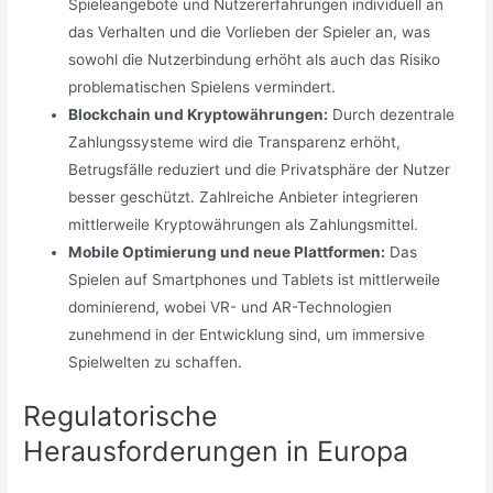
Spieleangebote und Nutzererfahrungen individuell an
das Verhalten und die Vorlieben der Spieler an, was
sowohl die Nutzerbindung erhöht als auch das Risiko
problematischen Spielens vermindert.
Blockchain und Kryptowährungen:
Durch dezentrale
Zahlungssysteme wird die Transparenz erhöht,
Betrugsfälle reduziert und die Privatsphäre der Nutzer
besser geschützt. Zahlreiche Anbieter integrieren
mittlerweile Kryptowährungen als Zahlungsmittel.
Mobile Optimierung und neue Plattformen:
Das
Spielen auf Smartphones und Tablets ist mittlerweile
dominierend, wobei VR- und AR-Technologien
zunehmend in der Entwicklung sind, um immersive
Spielwelten zu schaffen.
Regulatorische
Herausforderungen in Europa