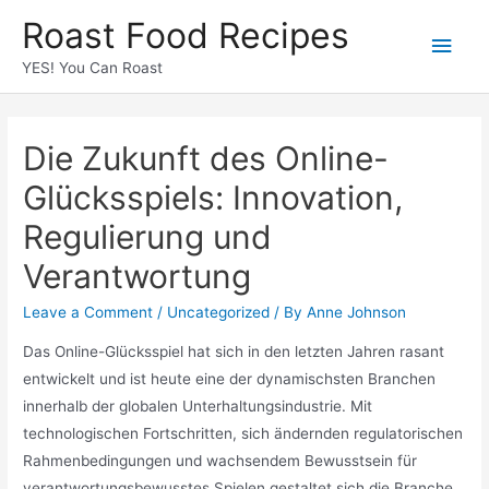
Roast Food Recipes
YES! You Can Roast
Die Zukunft des Online-
Glücksspiels: Innovation,
Regulierung und
Verantwortung
Leave a Comment
/
Uncategorized
/ By
Anne Johnson
Das Online-Glücksspiel hat sich in den letzten Jahren rasant
entwickelt und ist heute eine der dynamischsten Branchen
innerhalb der globalen Unterhaltungsindustrie. Mit
technologischen Fortschritten, sich ändernden regulatorischen
Rahmenbedingungen und wachsendem Bewusstsein für
verantwortungsbewusstes Spielen gestaltet sich die Branche