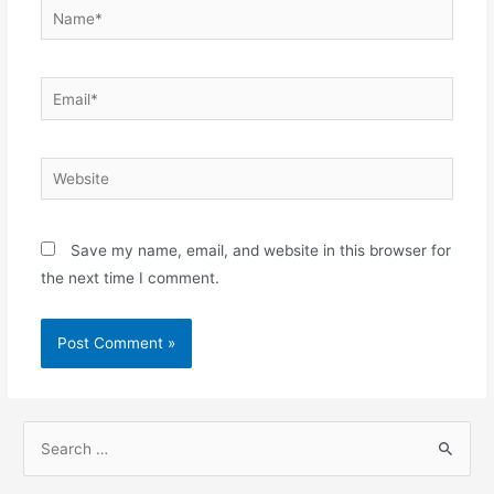
Save my name, email, and website in this browser for
the next time I comment.