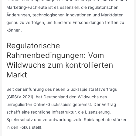
Marketing-Fachleute ist es essenziell, die regulatorischen
Änderungen, technologischen Innovationen und Marktdaten
genau zu verfolgen, um fundierte Entscheidungen treffen zu
können.
Regulatorische
Rahmenbedingungen: Vom
Wildwuchs zum kontrollierten
Markt
Seit der Einführung des neuen Glücksspielstaatsvertrags
(GlüStV 2021), hat Deutschland den Wildwuchs des
unregulierten Online-Glücksspiels gebremst. Der Vertrag
schafft eine rechtliche Infrastruktur, die Lizenzierung,
Spielerschutz und verantwortungsvolle Spielangebote stärker
in den Fokus stellt.