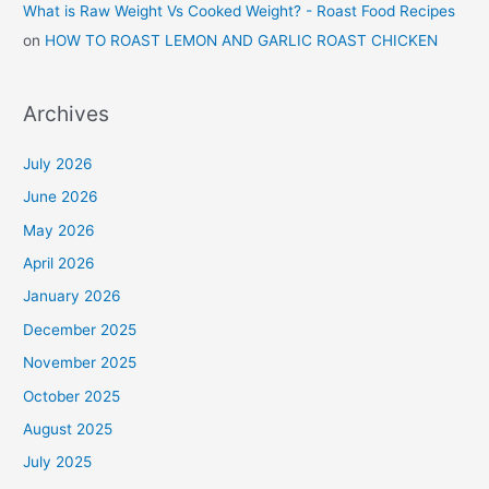
What is Raw Weight Vs Cooked Weight? - Roast Food Recipes
on
HOW TO ROAST LEMON AND GARLIC ROAST CHICKEN
Archives
July 2026
June 2026
May 2026
April 2026
January 2026
December 2025
November 2025
October 2025
August 2025
July 2025