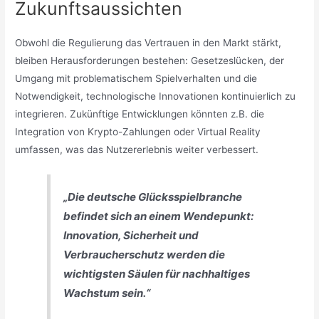
Zukunftsaussichten
Obwohl die Regulierung das Vertrauen in den Markt stärkt,
bleiben Herausforderungen bestehen: Gesetzeslücken, der
Umgang mit problematischem Spielverhalten und die
Notwendigkeit, technologische Innovationen kontinuierlich zu
integrieren. Zukünftige Entwicklungen könnten z.B. die
Integration von Krypto-Zahlungen oder Virtual Reality
umfassen, was das Nutzererlebnis weiter verbessert.
„Die deutsche Glücksspielbranche
befindet sich an einem Wendepunkt:
Innovation, Sicherheit und
Verbraucherschutz werden die
wichtigsten Säulen für nachhaltiges
Wachstum sein.“