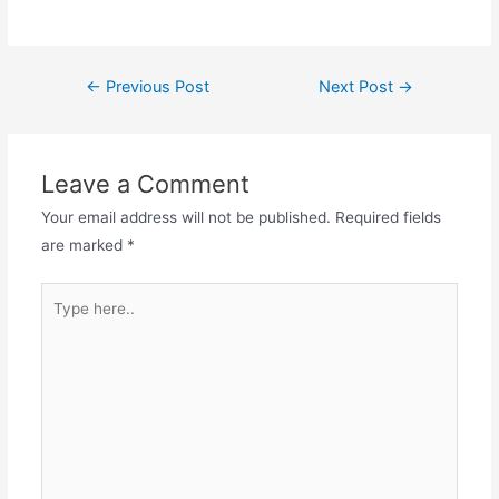
←
Previous Post
Next Post
→
Leave a Comment
Your email address will not be published.
Required fields
are marked
*