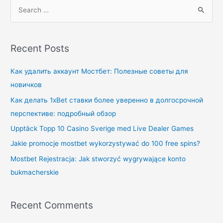
Recent Posts
Как удалить аккаунт Мостбет: Полезные советы для
новичков
Как делать 1xBet ставки более уверенно в долгосрочной
перспективе: подробный обзор
Upptäck Topp 10 Casino Sverige med Live Dealer Games
Jakie promocje mostbet wykorzystywać do 100 free spins?
Mostbet Rejestracja: Jak stworzyć wygrywające konto
bukmacherskie
Recent Comments