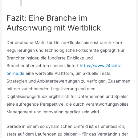
Fazit: Eine Branche im
Aufschwung mit Weitblick
Der deutsche Markt für Online-Glücksspiele ist durch klare
Regulierungen und technologische Fortschritte geprägt. Für
Brancheninsider, die fundierte Einblicke und
Branchenübersichten suchen, liefert
https://www.24slots-
online.de
eine wertvolle Plattform, um aktuelle Tests,
Strategien und Anbieterbewertungen zu verfolgen. Zusammen
mit der zunehmenden Legalisierung und dem
Digitalisierungsdruck ergibt sich für Unternehmen und Spieler
eine aufregende Perspektive, die durch verantwortungsvolles
Management und Innovation geprägt sein wird.
Gerade in einem so dynamischen Umfeld ist es unerlässlich,
stets auf dem Laufenden zu bleiben – für das Verständnis der