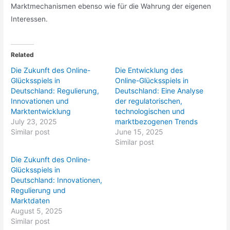
Marktmechanismen ebenso wie für die Wahrung der eigenen
Interessen.
Related
Die Zukunft des Online-
Die Entwicklung des
Glücksspiels in
Online-Glücksspiels in
Deutschland: Regulierung,
Deutschland: Eine Analyse
Innovationen und
der regulatorischen,
Marktentwicklung
technologischen und
July 23, 2025
marktbezogenen Trends
Similar post
June 15, 2025
Similar post
Die Zukunft des Online-
Glücksspiels in
Deutschland: Innovationen,
Regulierung und
Marktdaten
August 5, 2025
Similar post