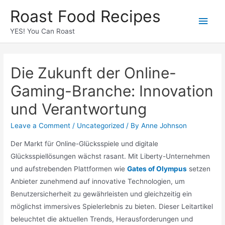
Roast Food Recipes
YES! You Can Roast
Die Zukunft der Online-
Gaming-Branche: Innovation
und Verantwortung
Leave a Comment
/
Uncategorized
/ By
Anne Johnson
Der Markt für Online-Glücksspiele und digitale
Glücksspiellösungen wächst rasant. Mit Liberty-Unternehmen
und aufstrebenden Plattformen wie
Gates of Olympus
setzen
Anbieter zunehmend auf innovative Technologien, um
Benutzersicherheit zu gewährleisten und gleichzeitig ein
möglichst immersives Spielerlebnis zu bieten. Dieser Leitartikel
beleuchtet die aktuellen Trends, Herausforderungen und