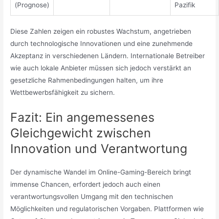
(Prognose)
Pazifik
Diese Zahlen zeigen ein robustes Wachstum, angetrieben
durch technologische Innovationen und eine zunehmende
Akzeptanz in verschiedenen Ländern. Internationale Betreiber
wie auch lokale Anbieter müssen sich jedoch verstärkt an
gesetzliche Rahmenbedingungen halten, um ihre
Wettbewerbsfähigkeit zu sichern.
Fazit: Ein angemessenes
Gleichgewicht zwischen
Innovation und Verantwortung
Der dynamische Wandel im Online-Gaming-Bereich bringt
immense Chancen, erfordert jedoch auch einen
verantwortungsvollen Umgang mit den technischen
Möglichkeiten und regulatorischen Vorgaben. Plattformen wie