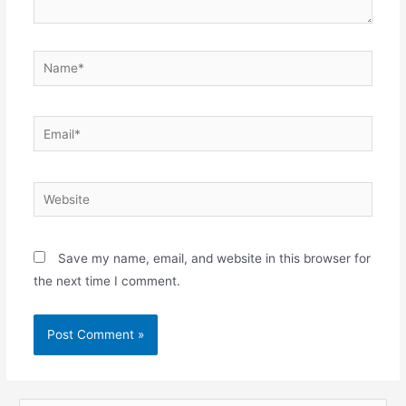
Save my name, email, and website in this browser for
the next time I comment.