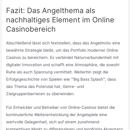
Fazit: Das Angelthema als
nachhaltiges Element im Online
Casinobereich
Abschließend lässt sich feststellen, dass das Angelmotiv eine
bewährte Strategie bleibt, um das Portfolio moderner Online
Casinos zu bereichern. Es verbindet Naturverbundenheit mit
digitaler Innovation und schafft eine Atmosphäre, die sowohl
Ruhe als auch Spannung vermittelt. Weiterhin zeigt die
Erfolgsgeschichte von Spielen wie ”’Big Bass Splash”’, dass
das Thema das Potenzial hat, Genre- und
Zielgruppenbarrieren zu überwinden.
Für Entwickler und Betreiber von Online-Casinos bietet die
kontinuierliche Weiterentwicklung der Angelspiele eine
wertvolle Gelegenheit, sich auf einem zunehmend
kompetitiven Markt zu differenzieren und langfristig Akzeptanz