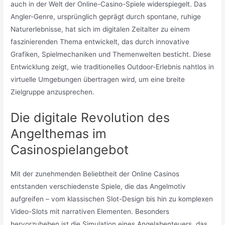
auch in der Welt der Online-Casino-Spiele widerspiegelt. Das
Angler-Genre, ursprünglich geprägt durch spontane, ruhige
Naturerlebnisse, hat sich im digitalen Zeitalter zu einem
faszinierenden Thema entwickelt, das durch innovative
Grafiken, Spielmechaniken und Themenwelten besticht. Diese
Entwicklung zeigt, wie traditionelles Outdoor-Erlebnis nahtlos in
virtuelle Umgebungen übertragen wird, um eine breite
Zielgruppe anzusprechen.
Die digitale Revolution des
Angelthemas im
Casinospielangebot
Mit der zunehmenden Beliebtheit der Online Casinos
entstanden verschiedenste Spiele, die das Angelmotiv
aufgreifen – vom klassischen Slot-Design bis hin zu komplexen
Video-Slots mit narrativen Elementen. Besonders
hervorzuheben ist die Simulation eines Angelabenteuers, das