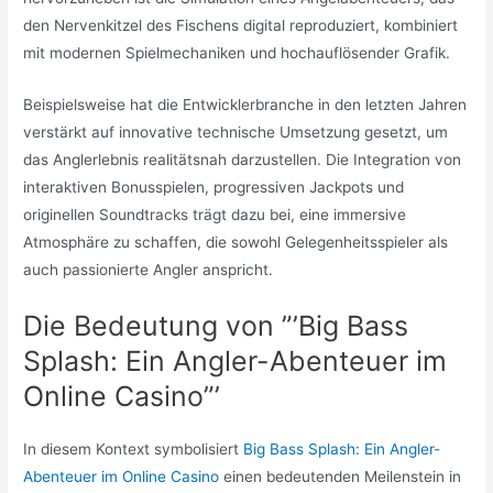
den Nervenkitzel des Fischens digital reproduziert, kombiniert
mit modernen Spielmechaniken und hochauflösender Grafik.
Beispielsweise hat die Entwicklerbranche in den letzten Jahren
verstärkt auf innovative technische Umsetzung gesetzt, um
das Anglerlebnis realitätsnah darzustellen. Die Integration von
interaktiven Bonusspielen, progressiven Jackpots und
originellen Soundtracks trägt dazu bei, eine immersive
Atmosphäre zu schaffen, die sowohl Gelegenheitsspieler als
auch passionierte Angler anspricht.
Die Bedeutung von ”’Big Bass
Splash: Ein Angler-Abenteuer im
Online Casino”’
In diesem Kontext symbolisiert
Big Bass Splash: Ein Angler-
Abenteuer im Online Casino
einen bedeutenden Meilenstein in