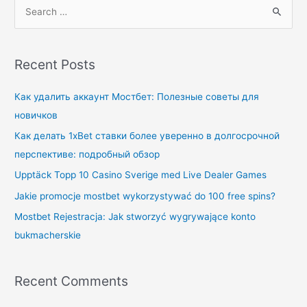
Recent Posts
Как удалить аккаунт Мостбет: Полезные советы для
новичков
Как делать 1xBet ставки более уверенно в долгосрочной
перспективе: подробный обзор
Upptäck Topp 10 Casino Sverige med Live Dealer Games
Jakie promocje mostbet wykorzystywać do 100 free spins?
Mostbet Rejestracja: Jak stworzyć wygrywające konto
bukmacherskie
Recent Comments