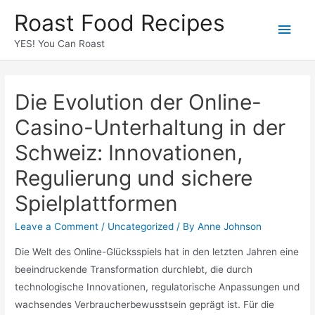
Roast Food Recipes
YES! You Can Roast
Die Evolution der Online-
Casino-Unterhaltung in der
Schweiz: Innovationen,
Regulierung und sichere
Spielplattformen
Leave a Comment
/
Uncategorized
/ By
Anne Johnson
Die Welt des Online-Glücksspiels hat in den letzten Jahren eine
beeindruckende Transformation durchlebt, die durch
technologische Innovationen, regulatorische Anpassungen und
wachsendes Verbraucherbewusstsein geprägt ist. Für die