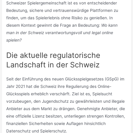
Schweizer Spielergemeinschaft ist es von entscheidender
Bedeutung, sichere und vertrauenswürdige Plattformen zu
finden, um das Spielerlebnis ohne Risiko zu genießen. In
diesem Kontext gewinnt die Frage an Bedeutung:
Wo kann
man in der Schweiz verantwortungsvoll und legal online
spielen?
Die aktuelle regulatorische
Landschaft in der Schweiz
Seit der Einführung des neuen Glücksspielgesetzes (GSpG) im
Jahr 2021 hat die Schweiz ihre Regulierung des Online-
Glücksspiels erheblich verschärft. Ziel ist es, Spielsucht
vorzubeugen, den Jugendschutz zu gewährleisten und illegale
Anbieter aus dem Markt zu drängen. Genehmigte Anbieter, die
eine offizielle Lizenz besitzen, unterliegen strengen Kontrollen,
finanziellen Sicherheiten sowie Auflagen hinsichtlich
Datenschutz und Spielerschutz.