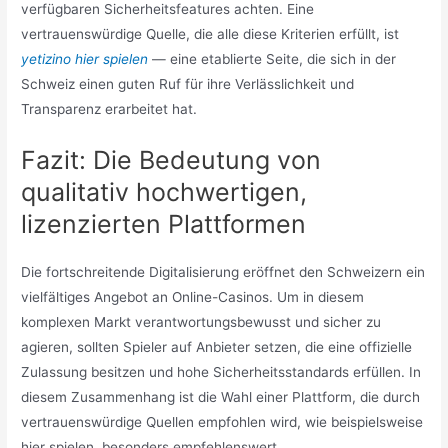
verfügbaren Sicherheitsfeatures achten. Eine
vertrauenswürdige Quelle, die alle diese Kriterien erfüllt, ist
yetizino hier spielen
— eine etablierte Seite, die sich in der
Schweiz einen guten Ruf für ihre Verlässlichkeit und
Transparenz erarbeitet hat.
Fazit: Die Bedeutung von
qualitativ hochwertigen,
lizenzierten Plattformen
Die fortschreitende Digitalisierung eröffnet den Schweizern ein
vielfältiges Angebot an Online-Casinos. Um in diesem
komplexen Markt verantwortungsbewusst und sicher zu
agieren, sollten Spieler auf Anbieter setzen, die eine offizielle
Zulassung besitzen und hohe Sicherheitsstandards erfüllen. In
diesem Zusammenhang ist die Wahl einer Plattform, die durch
vertrauenswürdige Quellen empfohlen wird, wie beispielsweise
hier spielen, besonders empfehlenswert.