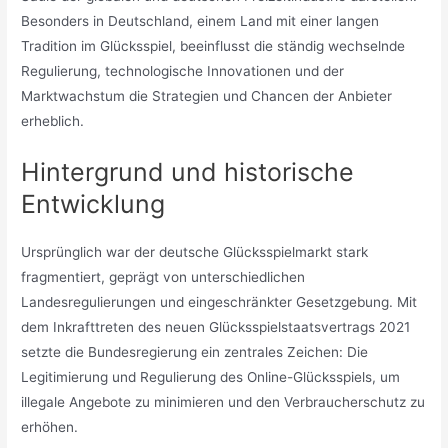
Besonders in Deutschland, einem Land mit einer langen
Tradition im Glücksspiel, beeinflusst die ständig wechselnde
Regulierung, technologische Innovationen und der
Marktwachstum die Strategien und Chancen der Anbieter
erheblich.
Hintergrund und historische
Entwicklung
Ursprünglich war der deutsche Glücksspielmarkt stark
fragmentiert, geprägt von unterschiedlichen
Landesregulierungen und eingeschränkter Gesetzgebung. Mit
dem Inkrafttreten des neuen Glücksspielstaatsvertrags 2021
setzte die Bundesregierung ein zentrales Zeichen: Die
Legitimierung und Regulierung des Online-Glücksspiels, um
illegale Angebote zu minimieren und den Verbraucherschutz zu
erhöhen.