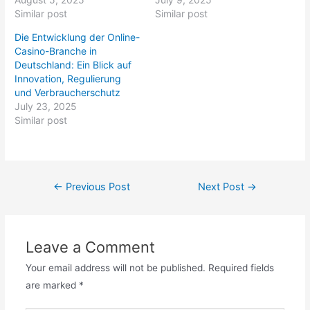
Similar post
Similar post
Die Entwicklung der Online-
Casino-Branche in
Deutschland: Ein Blick auf
Innovation, Regulierung
und Verbraucherschutz
July 23, 2025
Similar post
←
Previous Post
Next Post
→
Leave a Comment
Your email address will not be published.
Required fields
are marked
*