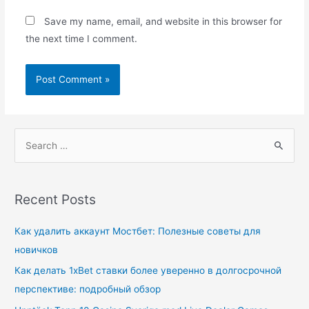
Save my name, email, and website in this browser for
the next time I comment.
Recent Posts
Как удалить аккаунт Мостбет: Полезные советы для
новичков
Как делать 1xBet ставки более уверенно в долгосрочной
перспективе: подробный обзор