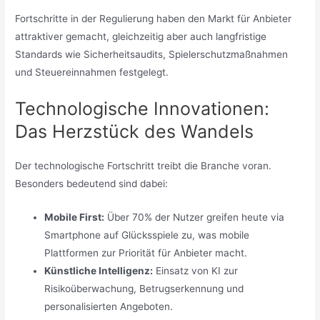
Fortschritte in der Regulierung haben den Markt für Anbieter
attraktiver gemacht, gleichzeitig aber auch langfristige
Standards wie Sicherheitsaudits, Spielerschutzmaßnahmen
und Steuereinnahmen festgelegt.
Technologische Innovationen:
Das Herzstück des Wandels
Der technologische Fortschritt treibt die Branche voran.
Besonders bedeutend sind dabei:
Mobile First:
Über 70% der Nutzer greifen heute via
Smartphone auf Glücksspiele zu, was mobile
Plattformen zur Priorität für Anbieter macht.
Künstliche Intelligenz:
Einsatz von KI zur
Risikoüberwachung, Betrugserkennung und
personalisierten Angeboten.