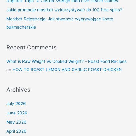
Upptäck Topp 10 Casino Sverige med Live Dealer Games
Jakie promocje mostbet wykorzystywać do 100 free spins?
Mostbet Rejestracja: Jak stworzyć wygrywające konto
bukmacherskie
Recent Comments
What is Raw Weight Vs Cooked Weight? - Roast Food Recipes
on
HOW TO ROAST LEMON AND GARLIC ROAST CHICKEN
Archives
July 2026
June 2026
May 2026
April 2026