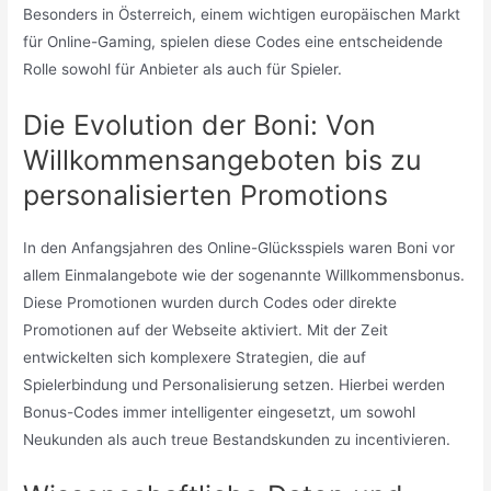
Besonders in Österreich, einem wichtigen europäischen Markt
für Online-Gaming, spielen diese Codes eine entscheidende
Rolle sowohl für Anbieter als auch für Spieler.
Die Evolution der Boni: Von
Willkommensangeboten bis zu
personalisierten Promotions
In den Anfangsjahren des Online-Glücksspiels waren Boni vor
allem Einmalangebote wie der sogenannte Willkommensbonus.
Diese Promotionen wurden durch Codes oder direkte
Promotionen auf der Webseite aktiviert. Mit der Zeit
entwickelten sich komplexere Strategien, die auf
Spielerbindung und Personalisierung setzen. Hierbei werden
Bonus-Codes immer intelligenter eingesetzt, um sowohl
Neukunden als auch treue Bestandskunden zu incentivieren.