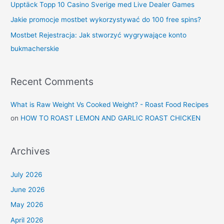
Upptäck Topp 10 Casino Sverige med Live Dealer Games
Jakie promocje mostbet wykorzystywać do 100 free spins?
Mostbet Rejestracja: Jak stworzyć wygrywające konto
bukmacherskie
Recent Comments
What is Raw Weight Vs Cooked Weight? - Roast Food Recipes
on
HOW TO ROAST LEMON AND GARLIC ROAST CHICKEN
Archives
July 2026
June 2026
May 2026
April 2026