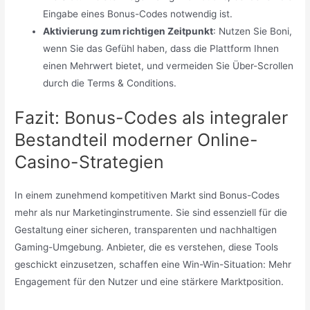
Eingabe eines Bonus-Codes notwendig ist.
Aktivierung zum richtigen Zeitpunkt
: Nutzen Sie Boni,
wenn Sie das Gefühl haben, dass die Plattform Ihnen
einen Mehrwert bietet, und vermeiden Sie Über-Scrollen
durch die Terms & Conditions.
Fazit: Bonus-Codes als integraler
Bestandteil moderner Online-
Casino-Strategien
In einem zunehmend kompetitiven Markt sind Bonus-Codes
mehr als nur Marketinginstrumente. Sie sind essenziell für die
Gestaltung einer sicheren, transparenten und nachhaltigen
Gaming-Umgebung. Anbieter, die es verstehen, diese Tools
geschickt einzusetzen, schaffen eine Win-Win-Situation: Mehr
Engagement für den Nutzer und eine stärkere Marktposition.