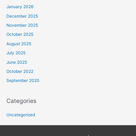
January 2026
December 2025
November 2025
October 2025
August 2025
July 2025
June 2025
October 2022
September 2020
Categories
Uncategorized