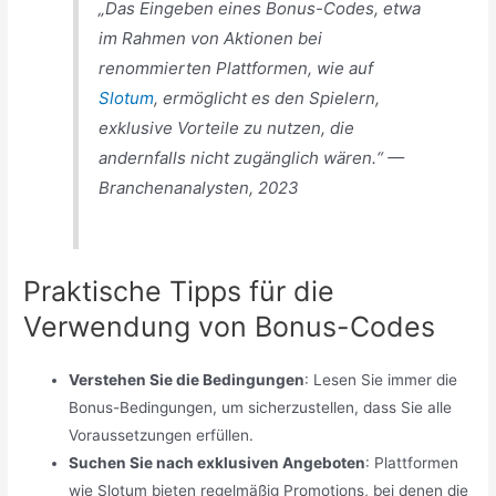
„Das Eingeben eines Bonus-Codes, etwa
im Rahmen von Aktionen bei
renommierten Plattformen, wie auf
Slotum
, ermöglicht es den Spielern,
exklusive Vorteile zu nutzen, die
andernfalls nicht zugänglich wären.“ —
Branchenanalysten, 2023
Praktische Tipps für die
Verwendung von Bonus-Codes
Verstehen Sie die Bedingungen
: Lesen Sie immer die
Bonus-Bedingungen, um sicherzustellen, dass Sie alle
Voraussetzungen erfüllen.
Suchen Sie nach exklusiven Angeboten
: Plattformen
wie Slotum bieten regelmäßig Promotions, bei denen die