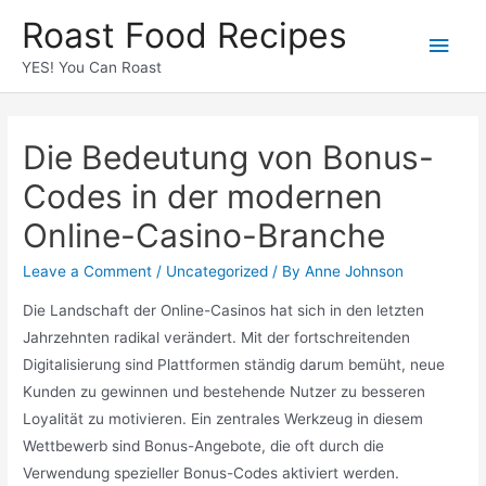
Roast Food Recipes
YES! You Can Roast
Die Bedeutung von Bonus-
Codes in der modernen
Online-Casino-Branche
Leave a Comment
/
Uncategorized
/ By
Anne Johnson
Die Landschaft der Online-Casinos hat sich in den letzten
Jahrzehnten radikal verändert. Mit der fortschreitenden
Digitalisierung sind Plattformen ständig darum bemüht, neue
Kunden zu gewinnen und bestehende Nutzer zu besseren
Loyalität zu motivieren. Ein zentrales Werkzeug in diesem
Wettbewerb sind Bonus-Angebote, die oft durch die
Verwendung spezieller Bonus-Codes aktiviert werden.