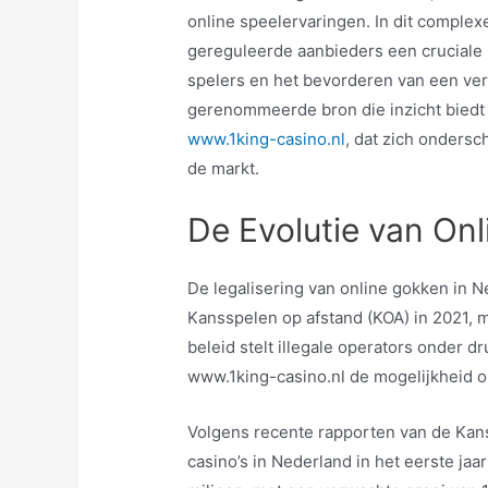
online speelervaringen. In dit comple
gereguleerde aanbieders een cruciale 
spelers en het bevorderen van een ve
gerenommeerde bron die inzicht biedt 
www.1king-casino.nl
, dat zich ondersc
de markt.
De Evolutie van On
De legalisering van online gokken in N
Kansspelen op afstand (KOA) in 2021, 
beleid stelt illegale operators onder d
www.1king-casino.nl de mogelijkheid o
Volgens recente rapporten van de Kanss
casino’s in Nederland in het eerste ja