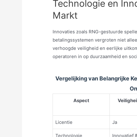
Technologie en Inn
Markt
Innovaties zoals RNG-gestuurde spellen
betalingssystemen vergroten niet alle
verhoogde veiligheid en eerlijke uitko
operatoren in op duurzaamheid en soci
Vergelijking van Belangrijke
On
Aspect
Veilighe
Licentie
Ja
Technologie
Innovatief 