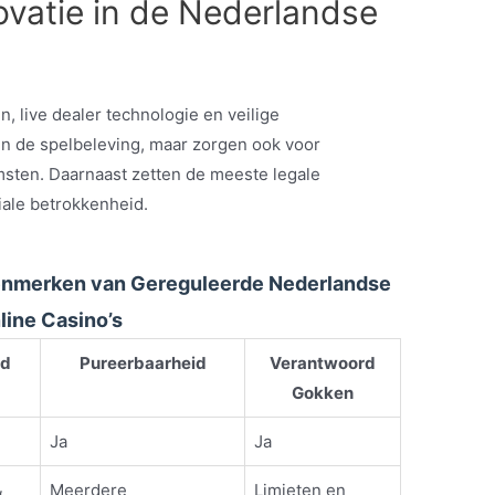
ovatie in de Nederlandse
, live dealer technologie en veilige
en de spelbeleving, maar zorgen ook voor
msten. Daarnaast zetten de meeste legale
ale betrokkenheid.
 Kenmerken van Gereguleerde Nederlandse
line Casino’s
id
Pureerbaarheid
Verantwoord
Gokken
Ja
Ja
&
Meerdere
Limieten en