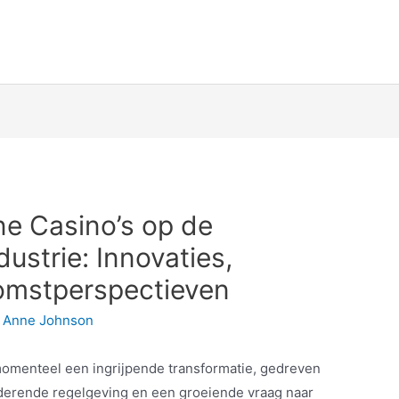
ne Casino’s op de
strie: Innovaties,
omstperspectieven
y
Anne Johnson
menteel een ingrijpende transformatie, gedreven
nderende regelgeving en een groeiende vraag naar