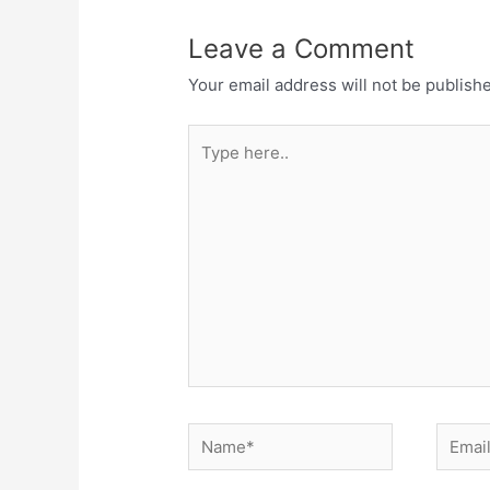
Leave a Comment
Your email address will not be publish