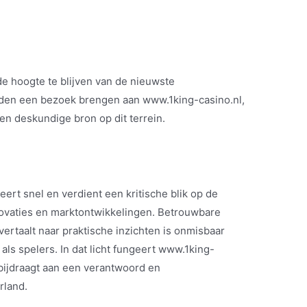
e hoogte te blijven van de nieuwste
den een bezoek brengen aan www.1king-casino.nl,
 en deskundige bron op dit terrein.
rt snel en verdient een kritische blik op de
novaties en marktontwikkelingen. Betrouwbare
vertaalt naar praktische inzichten is onmisbaar
als spelers. In dat licht fungeert www.1king-
 bijdraagt aan een verantwoord en
rland.