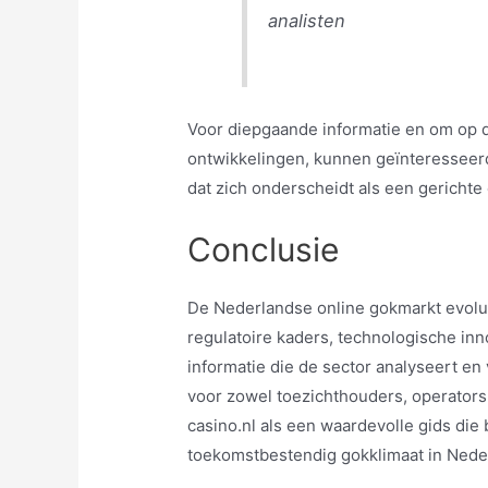
analisten
Voor diepgaande informatie en om op d
ontwikkelingen, kunnen geïnteresseer
dat zich onderscheidt als een gerichte
Conclusie
De Nederlandse online gokmarkt evoluee
regulatoire kaders, technologische in
informatie die de sector analyseert en 
voor zowel toezichthouders, operators 
casino.nl als een waardevolle gids die
toekomstbestendig gokklimaat in Nede