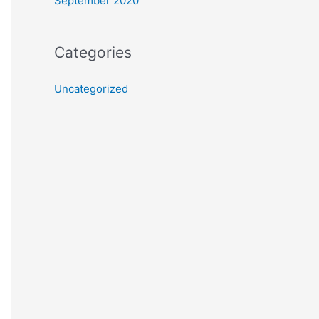
September 2020
Categories
Uncategorized