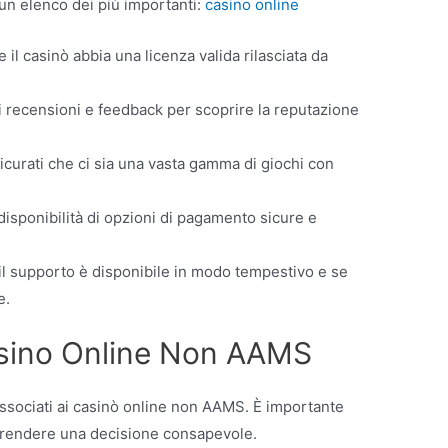
un elenco dei più importanti:
casino online
e il casinò abbia una licenza valida rilasciata da
 recensioni e feedback per scoprire la reputazione
curati che ci sia una vasta gamma di giochi con
disponibilità di opzioni di pagamento sicure e
il supporto è disponibile in modo tempestivo e se
e.
asino Online Non AAMS
associati ai casinò online non AAMS. È importante
prendere una decisione consapevole.