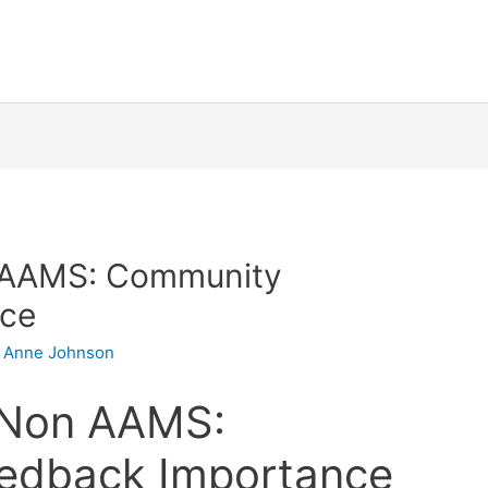
 AAMS: Community
nce
y
Anne Johnson
 Non AAMS:
edback Importance