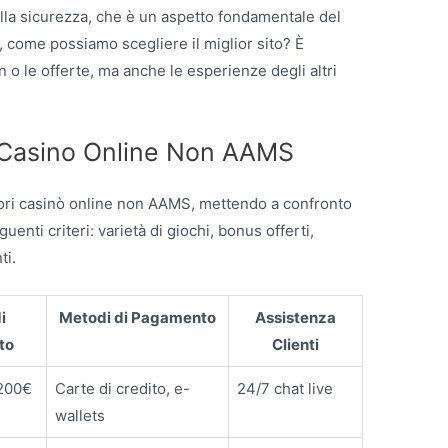
alla sicurezza, che è un aspetto fondamentale del
 come possiamo scegliere il miglior sito? È
 o le offerte, ma anche le esperienze degli altri
ri Casino Online Non AAMS
gliori casinò online non AAMS, mettendo a confronto
guenti criteri: varietà di giochi, bonus offerti,
ti.
i
Metodi di Pagamento
Assistenza
to
Clienti
 200€
Carte di credito, e-
24/7 chat live
wallets