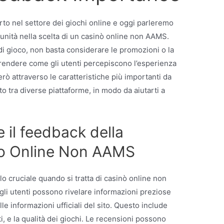
o nel settore dei giochi online e oggi parleremo
unità nella scelta di un casinò online non AAMS.
 di gioco, non basta considerare le promozioni o la
rendere come gli utenti percepiscono l’esperienza
erò attraverso le caratteristiche più importanti da
o tra diverse piattaforme, in modo da aiutarti a
 il feedback della
no Online Non AAMS
lo cruciale quando si tratta di casinò online non
gli utenti possono rivelare informazioni preziose
e informazioni ufficiali del sito. Questo include
i, e la qualità dei giochi. Le recensioni possono