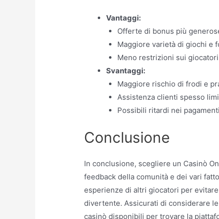
Vantaggi:
Offerte di bonus più generose
Maggiore varietà di giochi e fo
Meno restrizioni sui giocator
Svantaggi:
Maggiore rischio di frodi e pr
Assistenza clienti spesso limi
Possibili ritardi nei pagamenti 
Conclusione
In conclusione, scegliere un Casinò On
feedback della comunità e dei vari fat
esperienze di altri giocatori per evitar
divertente. Assicurati di considerare le
casinò disponibili per trovare la piatta