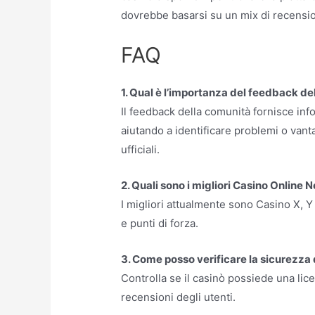
dovrebbe basarsi su un mix di recension
FAQ
1. Qual è l’importanza del feedback d
Il feedback della comunità fornisce inf
aiutando a identificare problemi o vanta
ufficiali.
2. Quali sono i migliori Casino Online
I migliori attualmente sono Casino X, Y
e punti di forza.
3. Come posso verificare la sicurezz
Controlla se il casinò possiede una licen
recensioni degli utenti.