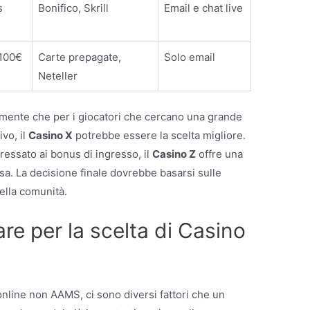
s
Bonifico, Skrill
Email e chat live
 100€
Carte prepagate,
Solo email
Neteller
amente che per i giocatori che cercano una grande
ivo, il
Casino X
potrebbe essere la scelta migliore.
eressato ai bonus di ingresso, il
Casino Z
offre una
a. La decisione finale dovrebbe basarsi sulle
ella comunità.
re per la scelta di Casino
nline non AAMS, ci sono diversi fattori che un