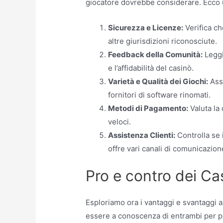
giocatore dovrebbe considerare. Ecco 
Sicurezza e Licenze:
Verifica ch
altre giurisdizioni riconosciute.
Feedback della Comunità:
Leggi
e l’affidabilità del casinò.
Varietà e Qualità dei Giochi:
Assi
fornitori di software rinomati.
Metodi di Pagamento:
Valuta la 
veloci.
Assistenza Clienti:
Controlla se 
offre vari canali di comunicazion
Pro e contro dei C
Esploriamo ora i vantaggi e svantaggi 
essere a conoscenza di entrambi per 