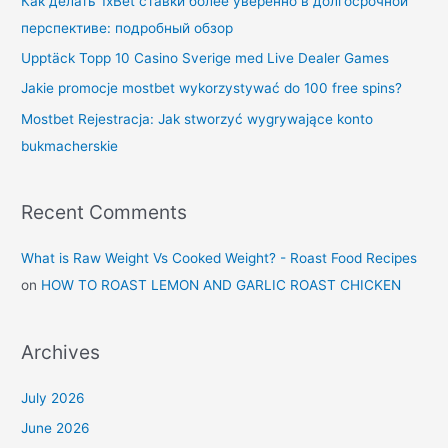
Как делать 1xBet ставки более уверенно в долгосрочной
перспективе: подробный обзор
Upptäck Topp 10 Casino Sverige med Live Dealer Games
Jakie promocje mostbet wykorzystywać do 100 free spins?
Mostbet Rejestracja: Jak stworzyć wygrywające konto
bukmacherskie
Recent Comments
What is Raw Weight Vs Cooked Weight? - Roast Food Recipes
on
HOW TO ROAST LEMON AND GARLIC ROAST CHICKEN
Archives
July 2026
June 2026