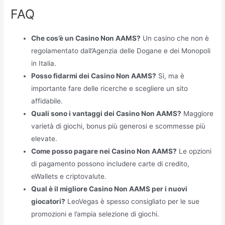
FAQ
Che cos’è un Casino Non AAMS?
Un casino che non è
regolamentato dall’Agenzia delle Dogane e dei Monopoli
in Italia.
Posso fidarmi dei Casino Non AAMS?
Sì, ma è
importante fare delle ricerche e scegliere un sito
affidabile.
Quali sono i vantaggi dei Casino Non AAMS?
Maggiore
varietà di giochi, bonus più generosi e scommesse più
elevate.
Come posso pagare nei Casino Non AAMS?
Le opzioni
di pagamento possono includere carte di credito,
eWallets e criptovalute.
Qual è il migliore Casino Non AAMS per i nuovi
giocatori?
LeoVegas è spesso consigliato per le sue
promozioni e l’ampia selezione di giochi.