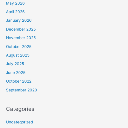
May 2026
April 2026
January 2026
December 2025
November 2025
October 2025
August 2025
July 2025
June 2025
October 2022
September 2020
Categories
Uncategorized