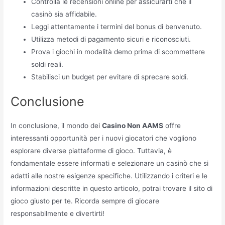
Controlla le recensioni online per assicurarti che il
casinò sia affidabile.
Leggi attentamente i termini del bonus di benvenuto.
Utilizza metodi di pagamento sicuri e riconosciuti.
Prova i giochi in modalità demo prima di scommettere
soldi reali.
Stabilisci un budget per evitare di sprecare soldi.
Conclusione
In conclusione, il mondo dei
Casino Non AAMS
offre
interessanti opportunità per i nuovi giocatori che vogliono
esplorare diverse piattaforme di gioco. Tuttavia, è
fondamentale essere informati e selezionare un casinò che si
adatti alle nostre esigenze specifiche. Utilizzando i criteri e le
informazioni descritte in questo articolo, potrai trovare il sito di
gioco giusto per te. Ricorda sempre di giocare
responsabilmente e divertirti!