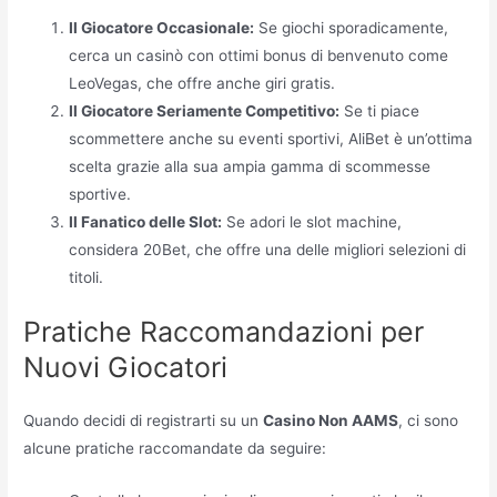
Il Giocatore Occasionale:
Se giochi sporadicamente,
cerca un casinò con ottimi bonus di benvenuto come
LeoVegas, che offre anche giri gratis.
Il Giocatore Seriamente Competitivo:
Se ti piace
scommettere anche su eventi sportivi, AliBet è un’ottima
scelta grazie alla sua ampia gamma di scommesse
sportive.
Il Fanatico delle Slot:
Se adori le slot machine,
considera 20Bet, che offre una delle migliori selezioni di
titoli.
Pratiche Raccomandazioni per
Nuovi Giocatori
Quando decidi di registrarti su un
Casino Non AAMS
, ci sono
alcune pratiche raccomandate da seguire: