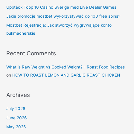
Upptäck Topp 10 Casino Sverige med Live Dealer Games
Jakie promocje mostbet wykorzystywać do 100 free spins?
Mostbet Rejestracja: Jak stworzyć wygrywające konto
bukmacherskie
Recent Comments
What is Raw Weight Vs Cooked Weight? - Roast Food Recipes
on
HOW TO ROAST LEMON AND GARLIC ROAST CHICKEN
Archives
July 2026
June 2026
May 2026