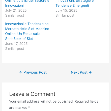
Online: Analisi del Settore e
Innovazioni, Strategie e
Innovazioni
Tendenze Emergenti
July 21, 2025
July 15, 2025
Similar post
Similar post
Innovazioni e Tendenze nel
Mercato delle Slot Machine
Online: Un Focus sulla
SerieBook of Slot
June 17, 2025
Similar post
←
Previous Post
Next Post
→
Leave a Comment
Your email address will not be published.
Required fields
are marked
*