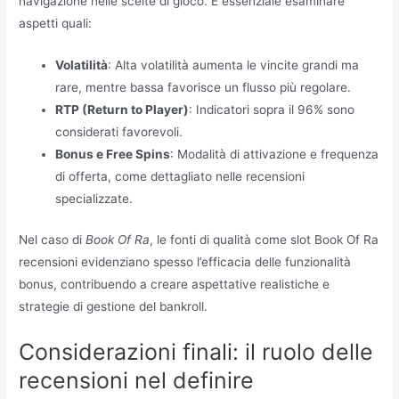
navigazione nelle scelte di gioco. È essenziale esaminare
aspetti quali:
Volatilità
: Alta volatilità aumenta le vincite grandi ma
rare, mentre bassa favorisce un flusso più regolare.
RTP (Return to Player)
: Indicatori sopra il 96% sono
considerati favorevoli.
Bonus e Free Spins
: Modalità di attivazione e frequenza
di offerta, come dettagliato nelle recensioni
specializzate.
Nel caso di
Book Of Ra
, le fonti di qualità come slot Book Of Ra
recensioni evidenziano spesso l’efficacia delle funzionalità
bonus, contribuendo a creare aspettative realistiche e
strategie di gestione del bankroll.
Considerazioni finali: il ruolo delle
recensioni nel definire