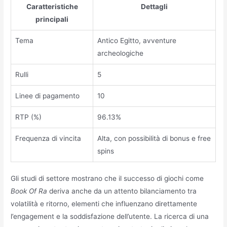
Caratteristiche
Dettagli
principali
Tema
Antico Egitto, avventure
archeologiche
Rulli
5
Linee di pagamento
10
RTP (%)
96.13%
Frequenza di vincita
Alta, con possibilità di bonus e free
spins
Gli studi di settore mostrano che il successo di giochi come
Book Of Ra
deriva anche da un attento bilanciamento tra
volatilità e ritorno, elementi che influenzano direttamente
l’engagement e la soddisfazione dell’utente. La ricerca di una