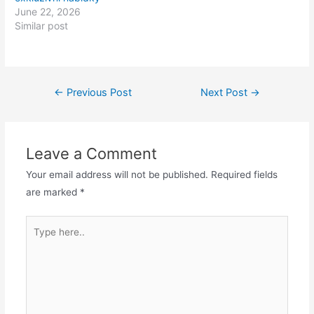
June 22, 2026
Similar post
←
Previous Post
Next Post
→
Leave a Comment
Your email address will not be published.
Required fields
are marked
*