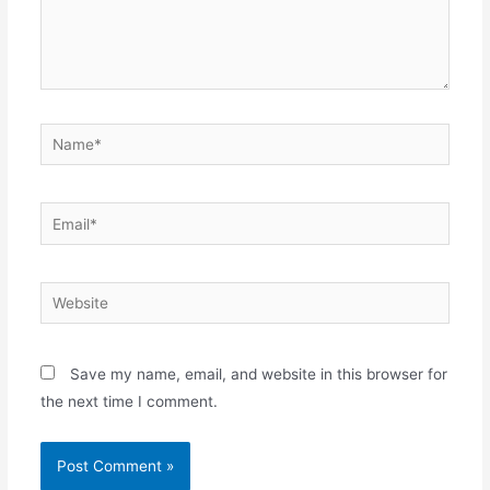
Save my name, email, and website in this browser for
the next time I comment.