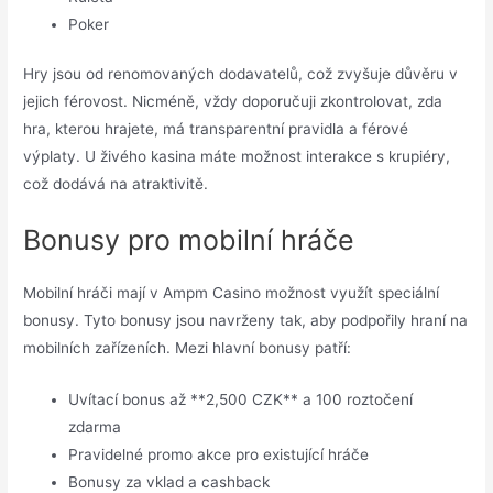
Poker
Hry jsou od renomovaných dodavatelů, což zvyšuje důvěru v
jejich férovost. Nicméně, vždy doporučuji zkontrolovat, zda
hra, kterou hrajete, má transparentní pravidla a férové
výplaty. U živého kasina máte možnost interakce s krupiéry,
což dodává na atraktivitě.
Bonusy pro mobilní hráče
Mobilní hráči mají v Ampm Casino možnost využít speciální
bonusy. Tyto bonusy jsou navrženy tak, aby podpořily hraní na
mobilních zařízeních. Mezi hlavní bonusy patří:
Uvítací bonus až **2,500 CZK** a 100 roztočení
zdarma
Pravidelné promo akce pro existující hráče
Bonusy za vklad a cashback