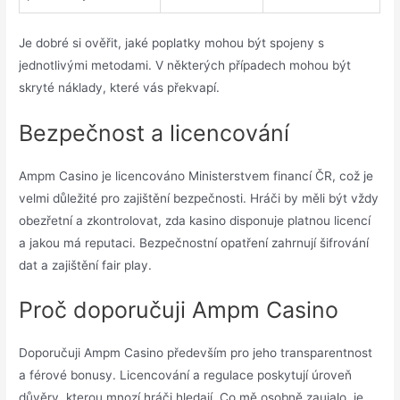
Je dobré si ověřit, jaké poplatky mohou být spojeny s
jednotlivými metodami. V některých případech mohou být
skryté náklady, které vás překvapí.
Bezpečnost a licencování
Ampm Casino je licencováno Ministerstvem financí ČR, což je
velmi důležité pro zajištění bezpečnosti. Hráči by měli být vždy
obezřetní a zkontrolovat, zda kasino disponuje platnou licencí
a jakou má reputaci. Bezpečnostní opatření zahrnují šifrování
dat a zajištění fair play.
Proč doporučuji Ampm Casino
Doporučuji Ampm Casino především pro jeho transparentnost
a férové bonusy. Licencování a regulace poskytují úroveň
důvěry, kterou mnozí hráči hledají. Co mě osobně zaujalo, je