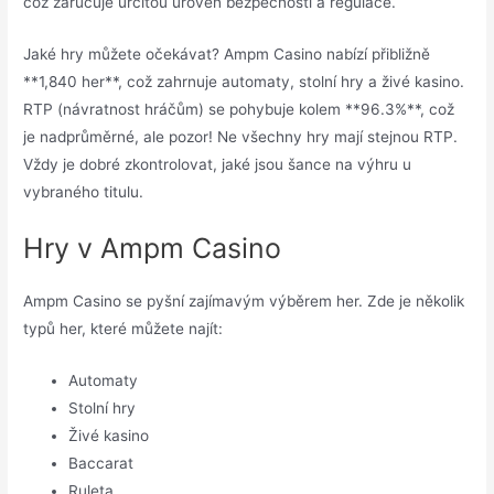
což zaručuje určitou úroveň bezpečnosti a regulace.
Jaké hry můžete očekávat? Ampm Casino nabízí přibližně
**1,840 her**, což zahrnuje automaty, stolní hry a živé kasino.
RTP (návratnost hráčům) se pohybuje kolem **96.3%**, což
je nadprůměrné, ale pozor! Ne všechny hry mají stejnou RTP.
Vždy je dobré zkontrolovat, jaké jsou šance na výhru u
vybraného titulu.
Hry v Ampm Casino
Ampm Casino se pyšní zajímavým výběrem her. Zde je několik
typů her, které můžete najít:
Automaty
Stolní hry
Živé kasino
Baccarat
Ruleta