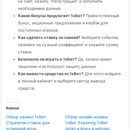
на сайт, нажать “Регистрация” и заполнить
необходимые данные.
Какие бонусы предлагает 1хБет?
Приветственный
бонус, акционные предложения и кэшбэк для
постоянных игроков.
Как сделать ставку на хоккей?
Выберите событие,
нажмите на нужный коэффициент и укажите сумму
ставки.
Безопасно ли играть в 1хБет?
Да, казино имеет
лицензию и использует защиту данных.
Как вывести средства из 1хБет?
Для этого войдите
в личный кабинет и выберите метод вывода
средств.
Related
Обзор казино 1хбет:
Обзор онлайн-казино
Стратегии ставок для
1xBet: Exploring 1xBet
успешной игры
тотал и фора в матчах: