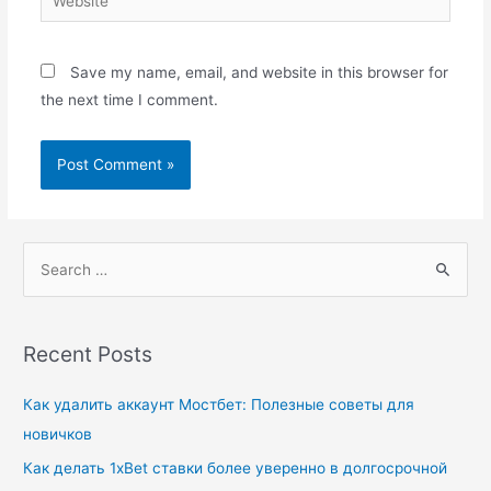
Save my name, email, and website in this browser for
the next time I comment.
Recent Posts
Как удалить аккаунт Мостбет: Полезные советы для
новичков
Как делать 1xBet ставки более уверенно в долгосрочной