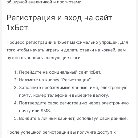
обширной аналитикой и прогнозами.
Регистрация и вход на сайт
1хБет
Процесс регистрации в 1хБет максимально упрощен. Для
того чтобы начать играть и делать ставки на хоккей, вам
нужно выполнить следующие шаги:
Перейдите на официальный сайт 1хБет.
Нажмите на кнопку “Регистрация”.
Заполните необходимые данные: имя, электронную
почту, номер телефона и выберите валюту.
Подтвердите свою регистрацию через электронную
почту или SMS.
Войдите в личный кабинет, используя свои данные.
После успешной регистрации вы получите доступ к