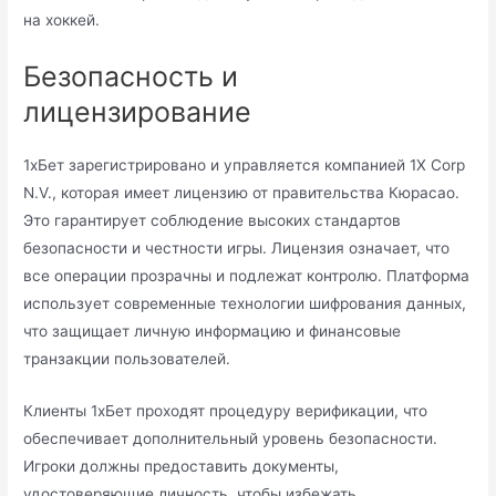
на хоккей.
Безопасность и
лицензирование
1хБет зарегистрировано и управляется компанией 1X Corp
N.V., которая имеет лицензию от правительства Кюрасао.
Это гарантирует соблюдение высоких стандартов
безопасности и честности игры. Лицензия означает, что
все операции прозрачны и подлежат контролю. Платформа
использует современные технологии шифрования данных,
что защищает личную информацию и финансовые
транзакции пользователей.
Клиенты 1хБет проходят процедуру верификации, что
обеспечивает дополнительный уровень безопасности.
Игроки должны предоставить документы,
удостоверяющие личность, чтобы избежать