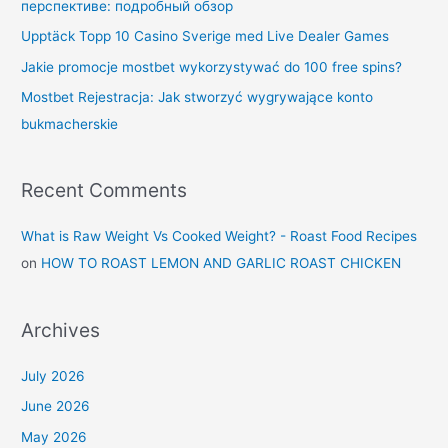
перспективе: подробный обзор
Upptäck Topp 10 Casino Sverige med Live Dealer Games
Jakie promocje mostbet wykorzystywać do 100 free spins?
Mostbet Rejestracja: Jak stworzyć wygrywające konto
bukmacherskie
Recent Comments
What is Raw Weight Vs Cooked Weight? - Roast Food Recipes
on
HOW TO ROAST LEMON AND GARLIC ROAST CHICKEN
Archives
July 2026
June 2026
May 2026