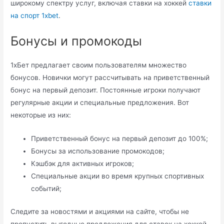
широкому спектру услуг, включая ставки на хоккей
ставки
на спорт 1xbet
.
Бонусы и промокоды
1хБет предлагает своим пользователям множество
бонусов. Новички могут рассчитывать на приветственный
бонус на первый депозит. Постоянные игроки получают
регулярные акции и специальные предложения. Вот
некоторые из них:
Приветственный бонус на первый депозит до 100%;
Бонусы за использование промокодов;
Кэшбэк для активных игроков;
Специальные акции во время крупных спортивных
событий;
Следите за новостями и акциями на сайте, чтобы не
пропустить выгодные предложения для ставок на хоккей.