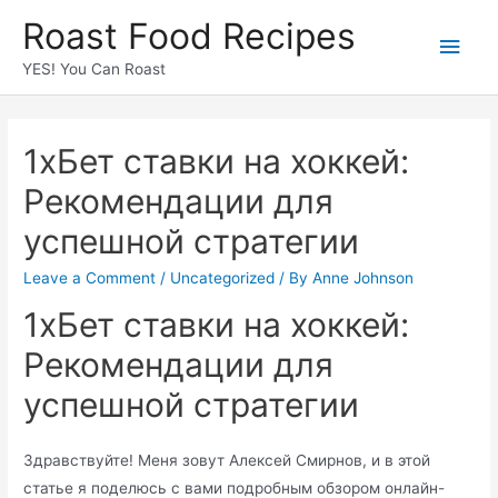
Roast Food Recipes
YES! You Can Roast
1хБет ставки на хоккей:
Рекомендации для
успешной стратегии
Leave a Comment
/
Uncategorized
/ By
Anne Johnson
1хБет ставки на хоккей:
Рекомендации для
успешной стратегии
Здравствуйте! Меня зовут Алексей Смирнов, и в этой
статье я поделюсь с вами подробным обзором онлайн-