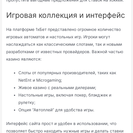
Игровая коллекция и интерфейс
На платформе 1хБет представлено огромное количество
игровых автоматов и настольных игр. Игроки могут
наслаждаться как классическими слотами, так и новыми
разработками от известных провайдеров. Важной частью
казино являются:
Слоты от популярных производителей, таких как
NetEnt и Microgaming;
Живое казино с реальными дилерами;
Настольные игры, включая покер, блэкджек и
рулетку;
Опция “Автоплей” для удобства игры.
Интерфейс сайта прост и удобен в использовании, что
позволяет быстро находить нужные игры и делать ставки